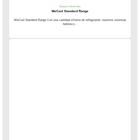
Equipos industriales
WeCool Standard Range
WeCool Standard Range Con una cantidad mínima de refrigerante, nuestros sistemas
hidrónico...