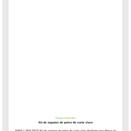
Equipos industriales
Kit de zapatos de polvo de corte claro
AltMill 1.5KW ER20 Kit de zapatos de polvo de corte claro diseñado para liberar las