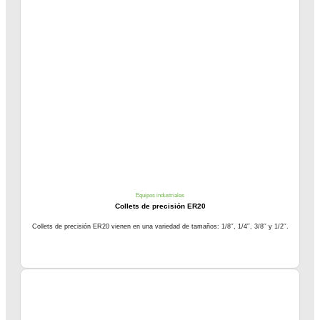
Equipos industriales
Collets de precisión ER20
Collets de precisión ER20 vienen en una variedad de tamaños: 1/8′′, 1/4′′, 3/8′′ y 1/2′′.