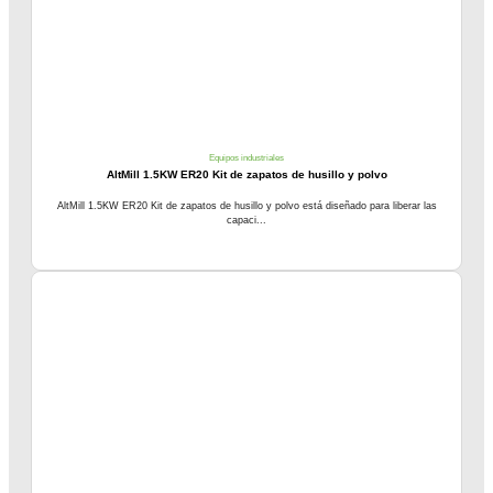
Equipos industriales
AltMill 1.5KW ER20 Kit de zapatos de husillo y polvo
AltMill 1.5KW ER20 Kit de zapatos de husillo y polvo está diseñado para liberar las
capaci...