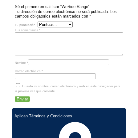
Sé el primero en calificar “WeRice Range”
Tu dirección de correo electrónico no será publicada.
Los
campos obligatorios están marcados con
*
Tu puntuación
*
Tus comentarios
*
Nombre
*
Correo electrónico
*
Guarda mi nombre, correo electrónico y web en este navegador para
la próxima vez que comente.
Aplican Términos y Condiciones