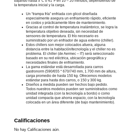
bajando hasta 5°C o 41°F en 10 – 20 minutos, dependiendo de
la temperatura inicial y la carga.
Un “trampa fría” enfriada con glicol diseñada
especialmente asegura un enfriamiento rápido, eficiente
en costos y prácticamente libre de mantenimiento.
Gracias al control de temperatura inalámbrico, se logra la
temperatura objetivo deseada, sin necesidad de
sensores de temperatura. El frío necesario es
suministrado por un enfriador de agua externo (chiller).
Estos chillers son mejor colocados afuera, alguna
distancia entre la habitación/tecnología y el chiller no es
problema. El chiller (de Aermec – IT) será seleccionado
basado en su red eléctrica, ubicación geográfica y
necesidades finales de enfriamiento.
La gama estándar está desarrollada para carros
gastronorm (590/655 * 670/740 mm, 1.700 mm de altura,
carga promedio de hasta 150 kg. Ofrecemos modelos
estándar para hasta dos carros, o 150 y 300 kg.
Diseños a medida pueden ser hechos bajo pedido.
Todos nuestros modelos pueden ser suministrados como
unidad integrada (con la tecnología a bordo) o como
unidad compacta que ahorra espacio, con la tecnología
colocada en un área diferente (de bajo mantenimiento).
Calificaciones
No hay Calificaciones aún.