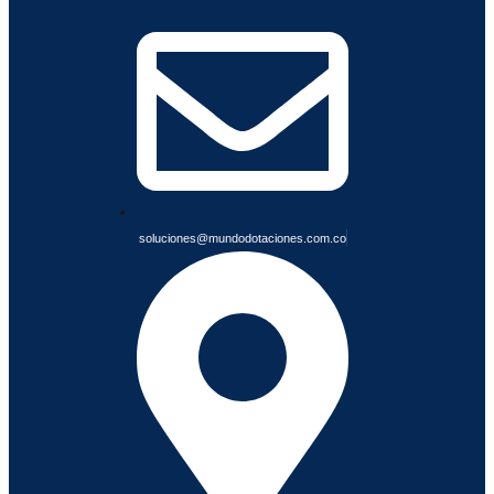
I
A
B
L
E
S
soluciones@mundodotaciones.com.co