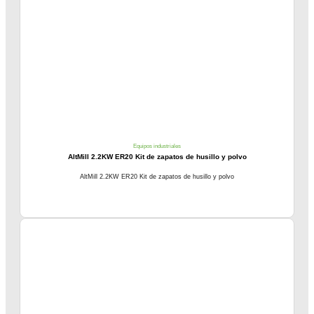
Equipos industriales
AltMill 2.2KW ER20 Kit de zapatos de husillo y polvo
AltMill 2.2KW ER20 Kit de zapatos de husillo y polvo