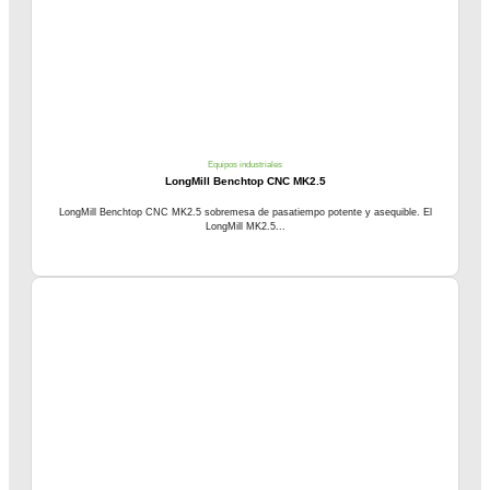
Equipos industriales
LongMill Benchtop CNC MK2.5
LongMill Benchtop CNC MK2.5 sobremesa de pasatiempo potente y asequible. El
LongMill MK2.5...