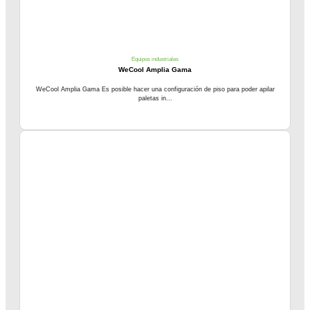
Equipos industriales
WeCool Amplia Gama
WeCool Amplia Gama Es posible hacer una configuración de piso para poder apilar
paletas in...