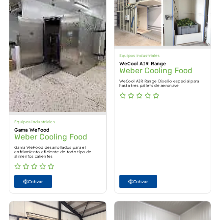
Equipos industriales
WeCool AIR Range
Weber Cooling Food
WeCool AIR Range Diseño especial para
hasta tres pallets de aeronave
Equipos industriales
Gama WeFood
Weber Cooling Food
Gama WeFood desarrollados para el
enfriamiento eficiente de todo tipo de
alimentos calientes
Cotizar
Cotizar