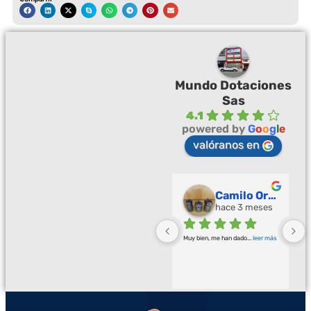
Mundo Dotaciones
Sas
4.1
powered by
G
o
o
g
l
e
valóranos en
Palmeras Doradas
Camilo Ortegón
hace 3 meses
hace 3 meses
Buena calidad buena atención
... 
Muy bien, me han dado
... 
leer más
leer más