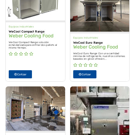
Equipos industriales
WeCool Compact Range
Weber Cooling Food
Equipos industriales
WeCool Compact Range solución
WeCool Euro Range
estandarizada para enfriar dos pallets al
Weber Cooling Food
mismo tiempo.
WeCool Euro Range Con una cantidad
mínima de refrigerante, nuestros sistemas
basados en glicol ofrecen...
Cotizar
Cotizar