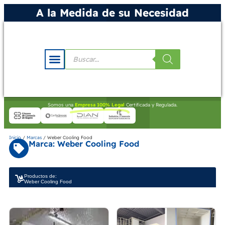
A la Medida de su Necesidad
Somos una
Empresa 100% Legal
Certificada y Regulada.
Inicio
/
Marcas
/ Weber Cooling Food
Marca: Weber Cooling Food
Productos de:
Weber Cooling Food