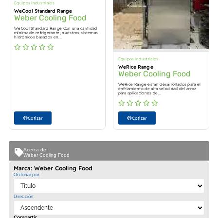
Equipos industriales
WeCool Standard Range
Weber Cooling Food
WeCool Standard Range Con una cantidad
mínima de refrigerante, nuestros sistemas
hidrónicos basados en...
Equipos industriales
WeRice Range
Weber Cooling Food
WeRice Range están desarrollados para el
enfriamiento de alta velocidad del arroz
para aplicaciones de...
Cotizar
Cotizar
Acerca de:
Weber Cooling Food
Marca: Weber Cooling Food
Ordenar por:
Dirección:
Compartir