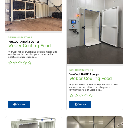
Equipos industriales
WeCool Amplia Gama
Weber Cooling Food
WeCool Amplia Gama Es posible hacer una
configuración de piso para poder apilar
paletas incluso cuando...
Equipos industriales
WeCool BASE Range
Weber Cooling Food
WeCool BASE Range El WeCool BASE ONE
es nuestra solución estándar para el
enfriamiento por vacío a la...
Cotizar
Cotizar