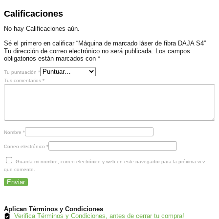
Calificaciones
No hay Calificaciones aún.
Sé el primero en calificar “Máquina de marcado láser de fibra DAJA S4”
Tu dirección de correo electrónico no será publicada.
Los campos
obligatorios están marcados con
*
Tu puntuación
*
Tus comentarios
*
Nombre
*
Correo electrónico
*
Guarda mi nombre, correo electrónico y web en este navegador para la próxima vez
que comente.
Aplican Términos y Condiciones
Verifica Términos y Condiciones, antes de cerrar tu compra!