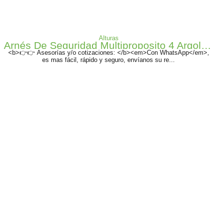
Alturas
Arnés De Seguridad Multiproposito 4 Argollas - 1170121
<b>👉👉 Asesorías y/o cotizaciones: </b><em>Con WhatsApp</em>,
es mas fácil, rápido y seguro, envíanos su re...