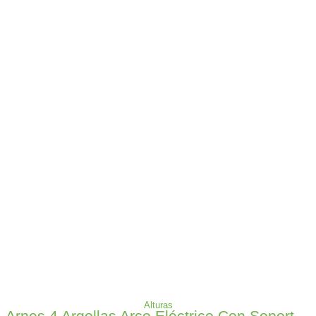
Alturas
Arnes 4 Argollas Arco Eléctrico Con Soporte Lumbar