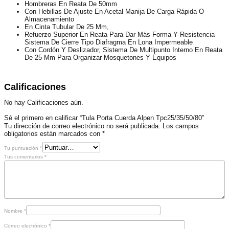
Hombreras En Reata De 50mm
Con Hebillas De Ajuste En Acetal Manija De Carga Rápida O
Almacenamiento
En Cinta Tubular De 25 Mm,
Refuerzo Superior En Reata Para Dar Más Forma Y Resistencia
Sistema De Cierre Tipo Diafragma En Lona Impermeable
Con Cordón Y Deslizador, Sistema De Multipunto Interno En Reata
De 25 Mm Para Organizar Mosquetones Y Equipos
Calificaciones
No hay Calificaciones aún.
Sé el primero en calificar “Tula Porta Cuerda Alpen Tpc25/35/50/80”
Tu dirección de correo electrónico no será publicada.
Los campos
obligatorios están marcados con
*
Tu puntuación
*
Tus comentarios
*
Nombre
*
Correo electrónico
*