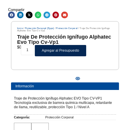
Compartir
Inicio
/
Protección Personal (Epps)
/
Protección Corporal
/ Traje De Protección Ignífugo
Alphatec Evo Tipo Cv-Vp1
Traje De Protección Ignífugo Alphatec
Evo Tipo Cv-Vp1
$
0
Agregar al Presupuesto
Información
Traje de Protección Ignífugo Alphatec EVO Tipo CV-VP1
Tecnología exclusiva de barrera química multicapa, retardante
de llama, reutilizable, protección Tipo 1 / Nivel A
Categoría:
Protección Corporal