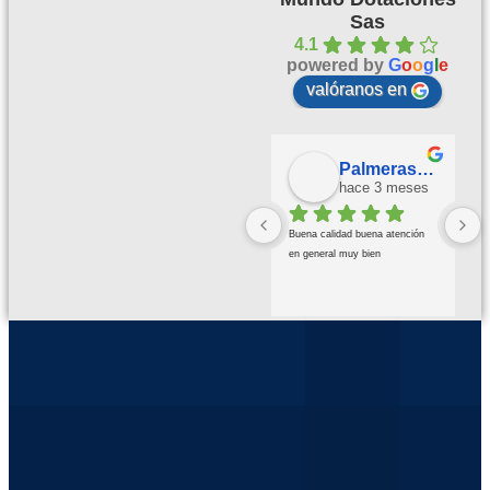
Sas
4.1
powered by
G
o
o
g
l
e
valóranos en
Palmeras Doradas
hace 3 meses
Buena calidad buena atención 
en general muy bien