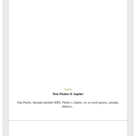
Textiles
Tela Pluton O Jupiter
Tela Plutón, llamada también 8005, Plutón o Júpiter, es un textil grueso, pesado,
elástico...