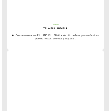
Textiles
TELA FILL AND FILL
🧵 ¡Conoce nuestra tela FILL AND FILL 6909!La elección perfecta para confeccionar
prendas frescas, cómodas y elegante...