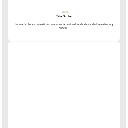
Textiles
Tela Scuba
La tela Scuba es un textil con una mezcla cautivadora de elasticidad, resistencia y
suavid...