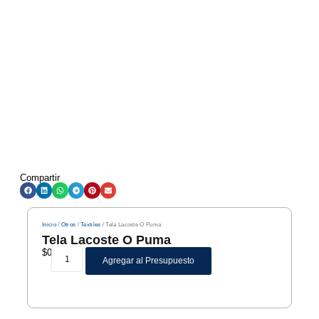
Compartir
Inicio
/
Otros
/
Textiles
/ Tela Lacoste O Puma
Tela Lacoste O Puma
$
0
Agregar al Presupuesto