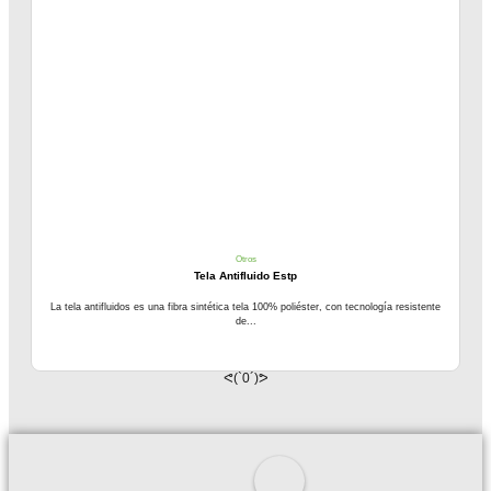
Otros
Tela Antifluido Estp
La tela antifluidos es una fibra sintética tela 100% poliéster, con tecnología resistente
de...
ᕙ(`0´)ᕗ