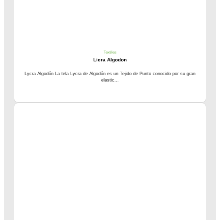
Textiles
Licra Algodon
Lycra Algodón La tela Lycra de Algodón es un Tejido de Punto conocido por su gran
elastic...