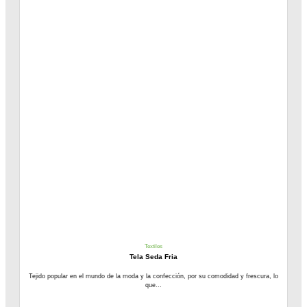
Textiles
Tela Seda Fria
Tejido popular en el mundo de la moda y la confección, por su comodidad y frescura, lo
que...