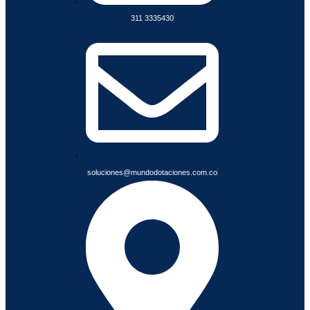
s
N
311 3335430
F
I
A
B
L
E
S
soluciones@mundodotaciones.com.co