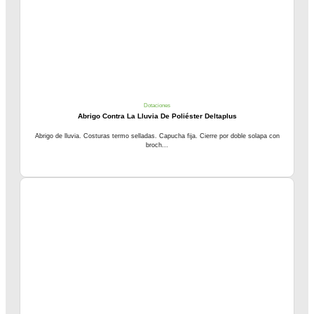
Dotaciones
Abrigo Contra La Lluvia De Poliéster Deltaplus
Abrigo de lluvia. Costuras termo selladas. Capucha fija. Cierre por doble solapa con
broch...