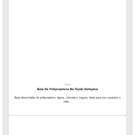
Batas
Bata De Polipropileno No Tejido Deltaplus
Bata desechable de polipropileno, ligera, cómoda y segura, ideal para uso sanitario o
indu...