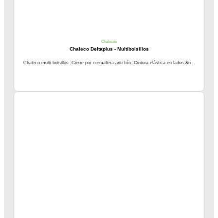
Chalecos
Chaleco Deltaplus - Multibolsillos
Chaleco multi bolsillos. Cierre por cremallera anti frío. Cintura elástica en lados.&n...