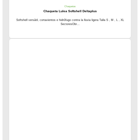
Chaquetas
Chaqueta Lulea Softshell Deltaplus
Softshell versátil, cortavientos e hidrófugo contra la lluvia ligera Talla S , M , L , XL
SectoresObr...