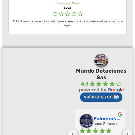
Catálogos de Marca
3025
3025. Suministramos equipos, soluciones y asesoría técnica profesional en calzados de
segu...
Mundo Dotaciones
Sas
4.1
powered by
G
o
o
g
l
e
valóranos en
Palmeras Doradas
hace 3 meses