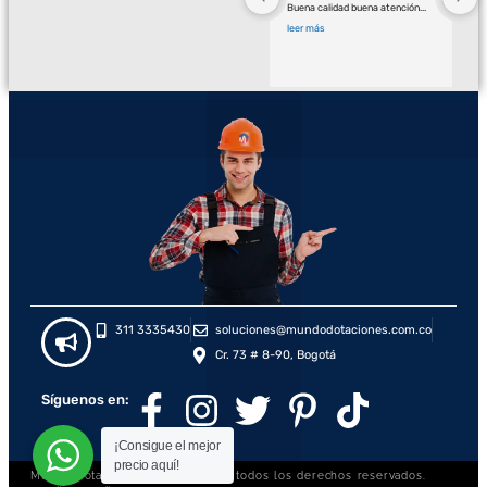
Buena calidad buena atención
... 
leer más
311 3335430
soluciones@mundodotaciones.com.co
Cr. 73 # 8-90, Bogotá
Síguenos en:
¡Consigue el mejor
precio aquí!
Mundo Dotaciones S.A.S., © 2026, todos los derechos reservados.