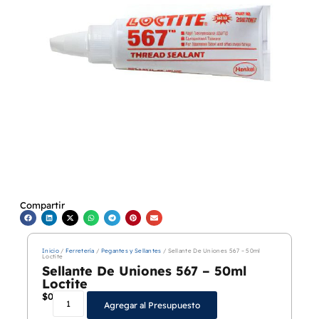
Compartir
Inicio
/
Ferretería
/
Pegantes y Sellantes
/ Sellante De Uniones 567 – 50ml
Loctite
Sellante De Uniones 567 – 50ml
Loctite
$
0
Agregar al Presupuesto