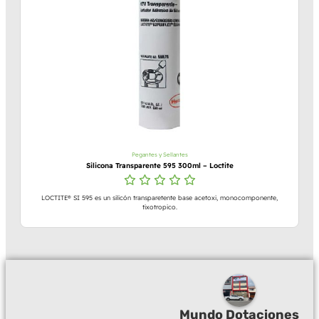
Pegantes y Sellantes
Silicona Transparente 595 300ml – Loctite
LOCTITE® SI 595 es un silicón transparetente base acetoxi, monocomponente,
tixotropico.
Mundo Dotaciones