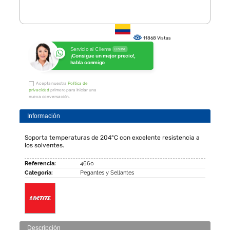
11868 Vistas
Servicio al Cliente
Online
¡Consigue un mejor precio!,
habla conmigo
Acepta nuestra
Política de
privacidad
primero para iniciar una
nueva conversación.
Información
Soporta temperaturas de 204°C con excelente resistencia a
los solventes.
Referencia:
4660
Categoría:
Pegantes y Sellantes
Descripción