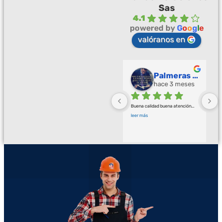
Sas
4.1
powered by
G
o
o
g
l
e
valóranos en
Palmeras Doradas
hace 3 meses
Buena calidad buena atención
... 
leer más