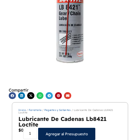
Compartir
Inicio
/
Ferretería
/
Pegantes y Sellantes
/ Lubricante De Cadenas Lb8421
Loctite
Lubricante De Cadenas Lb8421
Loctite
$
0
Agregar al Presupuesto