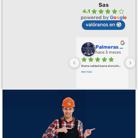
Sas
4.1
powered by
G
o
o
g
l
e
valóranos en
Palmeras Doradas
hace 3 meses
Buena calidad buena atención
... 
leer más