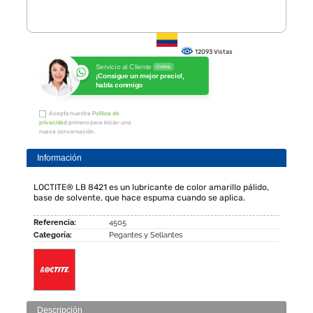
12093 Vistas
Servicio al Cliente
Online
¡Consigue un mejor precio!,
habla conmigo
Acepta nuestra
Política de
privacidad
primero para iniciar una
nueva conversación.
Información
LOCTITE® LB 8421 es un lubricante de color amarillo pálido,
base de solvente, que hace espuma cuando se aplica.
Referencia:
4505
Categoría:
Pegantes y Sellantes
Descripción