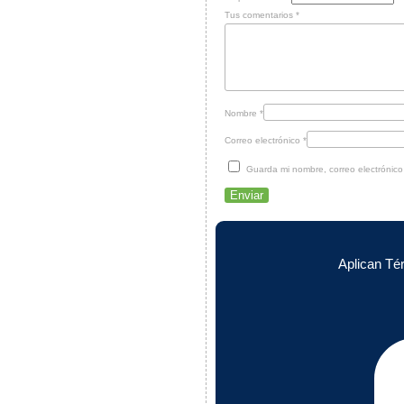
Tus comentarios
*
Nombre
*
Correo electrónico
*
Guarda mi nombre, correo electrónic
Aplican Té