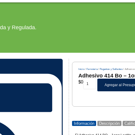
ada y Regulada.
Inicio
/
Ferretería
/
Pegantes y Sellantes
/ Adhesivo
Adhesivo 414 Bo – 1o
$
0
Agregar al Presup
Información
Descripción
Calif