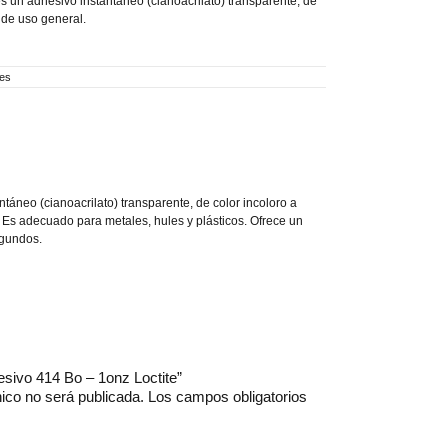
s un adhesivo instantáneo (cianoacrilato) transparente, de
, de uso general.
tes
áneo (cianoacrilato) transparente, de color incoloro a
. Es adecuado para metales, hules y plásticos. Ofrece un
egundos.
hesivo 414 Bo – 1onz Loctite”
nico no será publicada.
Los campos obligatorios