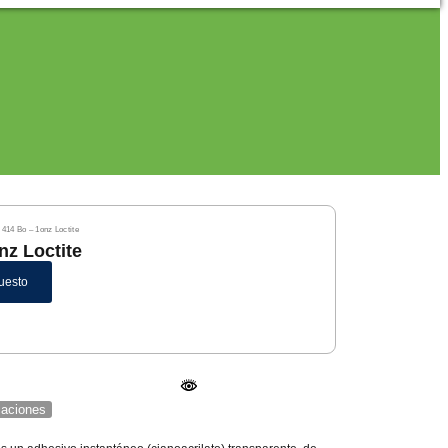
 414 Bo – 1onz Loctite
nz Loctite
uesto
icaciones