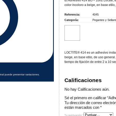
El Adhesivo 414 BO – 1onz Loctite, e
color incoloro a beige, en base etilo
Referencia:
4045
Categoría:
Pegantes y Sellan
LOCTITE® 414 es un adhesivo instant
beige, en base etilo, de uso general
tiempo de fijación de entre 2 a 10 s
inal puede presentar variaciones.
Calificaciones
No hay Calificaciones aún.
Sé el primero en calificar “Ad
Tu dirección de correo electró
están marcados con
*
Tu puntuación
*