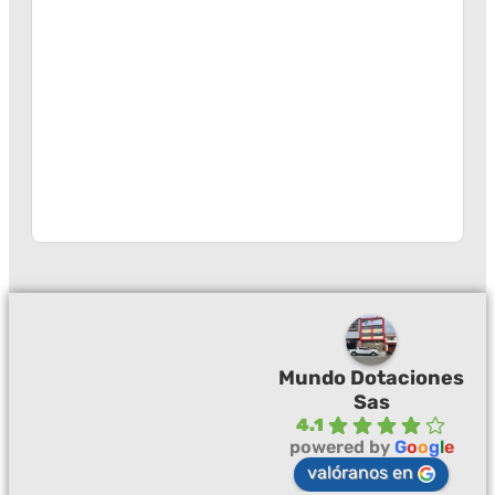
Mundo Dotaciones
Sas
4.1
powered by
G
o
o
g
l
e
valóranos en