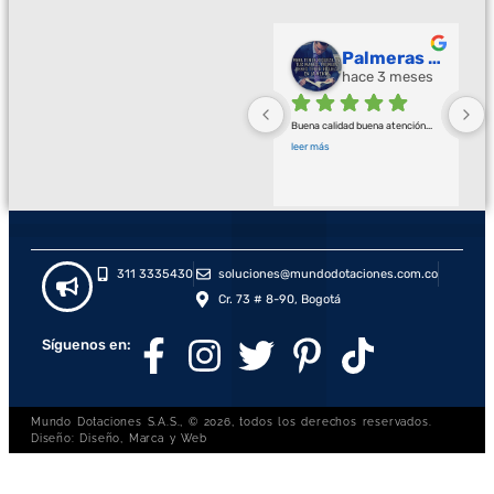
Palmeras Doradas
hace 3 meses
Buena calidad buena atención
... 
leer más
311 3335430
soluciones@mundodotaciones.com.co
Cr. 73 # 8-90, Bogotá
Síguenos en:
Mundo Dotaciones S.A.S., © 2026, todos los derechos reservados.
Diseño: Diseño, Marca y Web