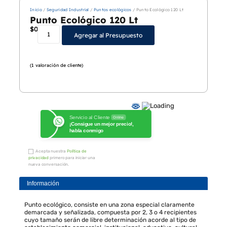
Inicio
/
Seguridad Industrial
/
Puntos ecológicos
/ Punto Ecológico 120 Lt
Punto Ecológico 120 Lt
$
0
Agregar al Presupuesto
(
1
valoración de cliente)
Servicio al Cliente
Online
¡Consigue un mejor precio!,
habla conmigo
Acepta nuestra
Política de
privacidad
primero para iniciar una
nueva conversación.
Información
Punto ecológico, consiste en una zona especial claramente
demarcada y señalizada, compuesta por 2, 3 o 4 recipientes
cuyo tamaño serán de libre determinación acorde al tipo de