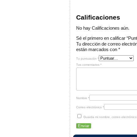
Calificaciones
No hay Calificaciones aún.
Sé el primero en calificar “P
Tu dirección de correo electró
están marcados con
*
Tu puntuación
*
Tus comentarios
*
Nombre
*
Correo electrónico
*
Guarda mi nombre, correo electrónic