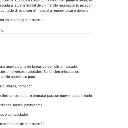
máticos, Conocida como punta de cincel, puntero barra, es
copla a la parte frontal de un martillo neumático (o picador
contacto directo con el material a romper, picar o demoler.
mo en mineria y construccion.
ría
una amplia gama de tareas de demolición, picado,
ies en diversos materiales. Su función principal es
martillo neumático para:
illo, muros, hormigón.
a, eliminar revoques, o preparar para un nuevo recubrimiento.
dianas, bases, pavimentos.
uros o compactados.
en materiales de construcción.