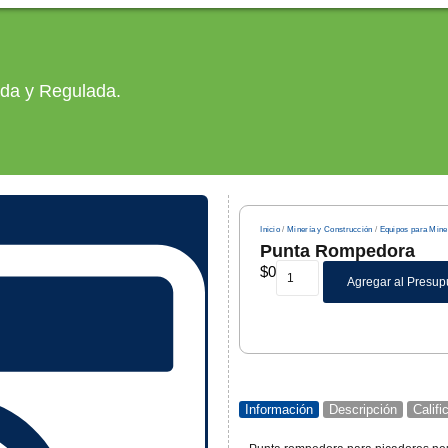
ada y Regulada.
Inicio
/
Minería y Construcción
/
Equipos para Mine
Punta Rompedora
$
0
Agregar al Presup
Información
Descripción
Calif