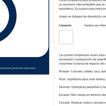
Punta rompedora para picadores neu
un accesorio intercambiable que se a
neumático). Es la pieza que entra en 
Usado en trabajos de demolición co
Categoría:
Equipos para Mine
Las puntas rompedoras sirven para 
excavación y preparación de superfic
concentrar la fuerza de impacto del 
inal puede presentar variaciones.
Romper: Concreto, asfalto, roca, ladr
Picar: Superficies para crear textur
Demoler: Estructuras pequeñas o me
Excavar: Abrir zanjas en terrenos d
Cincelar: Realizar cortes o ranuras 