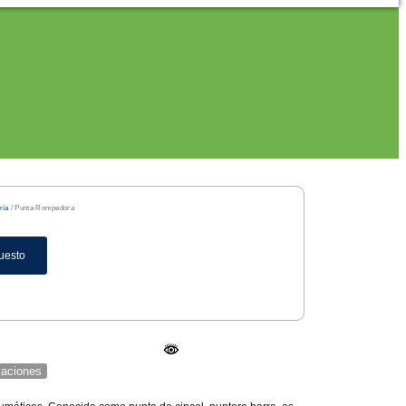
ría
/ Punta Rompedora
uesto
icaciones