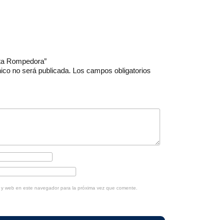
unta Rompedora”
nico no será publicada.
Los campos obligatorios
o y web en este navegador para la próxima vez que comente.