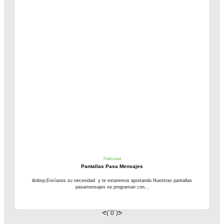
Publicidad
Pantallas Pasa Mensajes
&nbsp;Envíanos su necesidad y te estaremos aportando.Nuestras pantallas
pasamensajes se programan con...
ᕙ(`0´)ᕗ