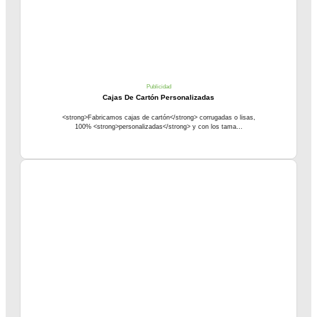
Publicidad
Cajas De Cartón Personalizadas
<strong>Fabricamos cajas de cartón</strong> corrugadas o lisas,
100% <strong>personalizadas</strong> y con los tama...