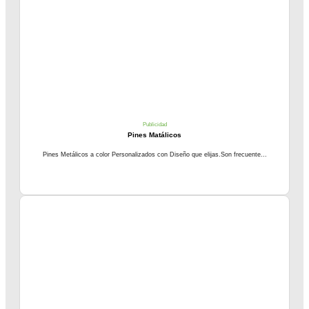
Publicidad
Pines Matálicos
Pines Metálicos a color Personalizados con Diseño que elijas.Son frecuente...