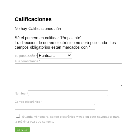
Calificaciones
No hay Calificaciones aún.
Sé el primero en calificar “Propalcote”
Tu dirección de correo electrónico no será publicada.
Los
campos obligatorios están marcados con
*
Tu puntuación
*
Tus comentarios
*
Nombre
*
Correo electrónico
*
Guarda mi nombre, correo electrónico y web en este navegador para
la próxima vez que comente.