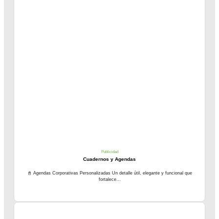
Publicidad
Cuadernos y Agendas
📓 Agendas Corporativas Personalizadas Un detalle útil, elegante y funcional que
fortalece...