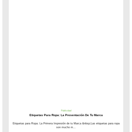
Publicidad
Etiquetas Para Ropa: La Presentación De Tu Marca
Etiquetas para Ropa: La Primera Impresión de tu Marca &nbsp;Las etiquetas para ropa
son mucho m...