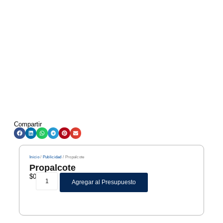
Compartir
Inicio
/
Publicidad
/ Propalcote
Propalcote
$
0
Agregar al Presupuesto