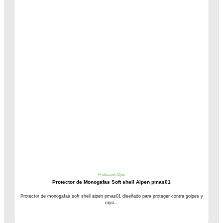
Protección Ojos
Protector de Monogafas Soft shell Alpen pmas01
Protector de monogafas soft shell alpen pmas01 diseñado para proteger contra golpes y
rayo...