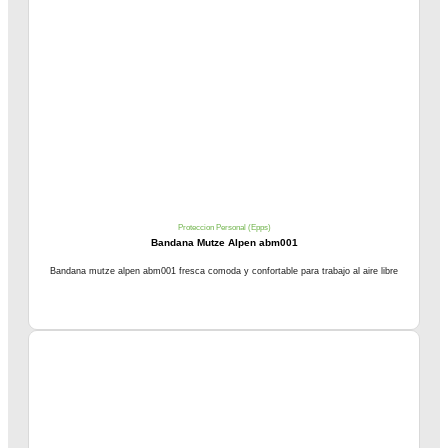
Proteccion Personal (Epps)
Bandana Mutze Alpen abm001
Bandana mutze alpen abm001 fresca comoda y confortable para trabajo al aire libre