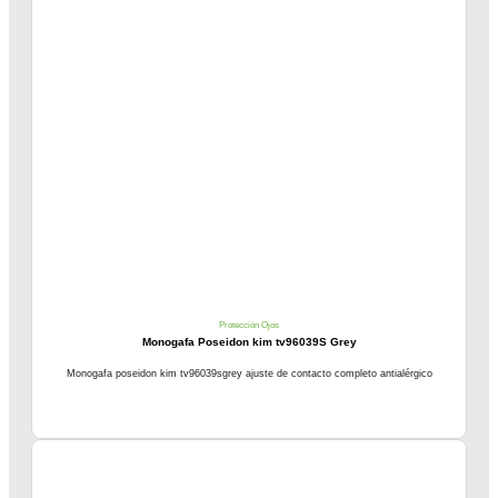
Protección Ojos
Monogafa Poseidon kim tv96039S Grey
Monogafa poseidon kim tv96039sgrey ajuste de contacto completo antialérgico