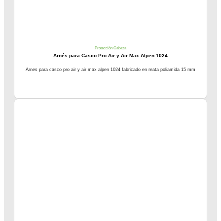
Protección Cabeza
Arnés para Casco Pro Air y Air Max Alpen 1024
Arnes para casco pro air y air max alpen 1024 fabricado en reata poliamida 15 mm