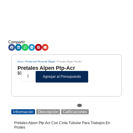
Compartir
Inicio
/
Proteccion Personal (Epps)
/ Pretales Alpen Ptp-Acr
Pretales Alpen Ptp-Acr
$
0
Agregar al Presupuesto
Información
Descripción
Calificaciones
Pretales Alpen Ptp-Acr Con Cinta Tubular Para Trabajos En
Postes