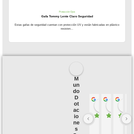
Protección Ojos
Gafa Tommy Lente Claro Seguridad
Estas gafas de seguridad cuentan con protección UV y están fabricadas en plástico
resisten...
M
un
do
D
ot
Palmeras 
Camil
hace 3 meses
hace 3
h
ac
io
ne
B
M
B
E
u
u
u
X
s
e
y 
e
C