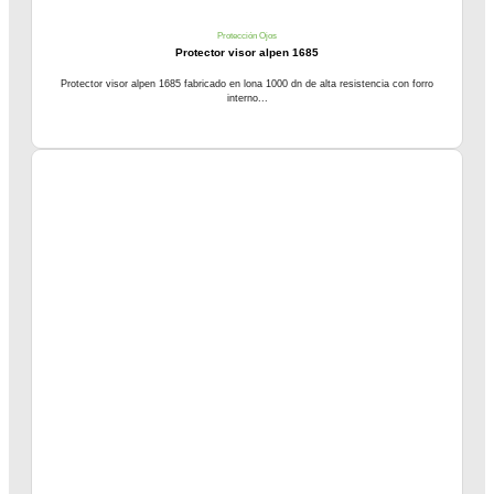
Protección Ojos
Protector visor alpen 1685
Protector visor alpen 1685 fabricado en lona 1000 dn de alta resistencia con forro
interno...