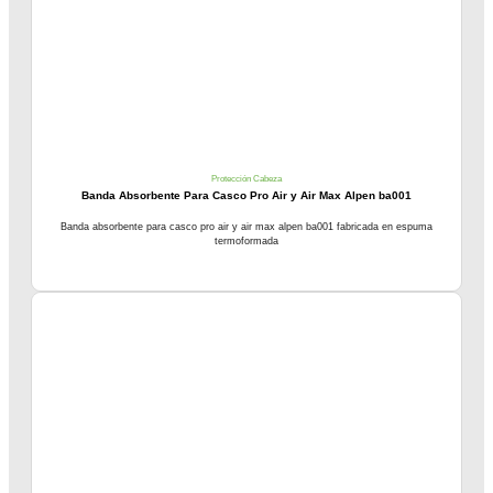
Protección Cabeza
Banda Absorbente Para Casco Pro Air y Air Max Alpen ba001
Banda absorbente para casco pro air y air max alpen ba001 fabricada en espuma
termoformada