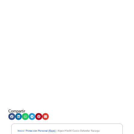
Compartir
Inicio
/
Proteccion Personal (Epps)
/ Alpen Hbc04 Casco Defender Naranja