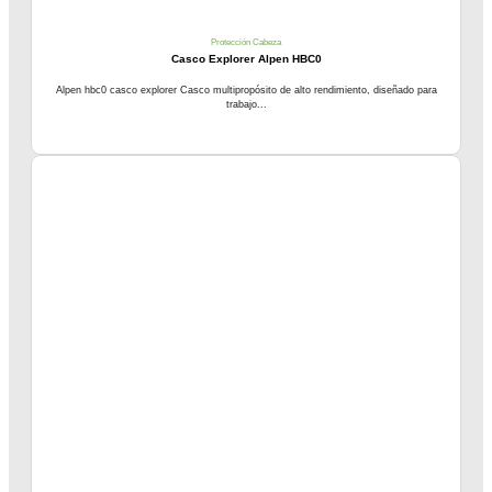
Protección Cabeza
Casco Explorer Alpen HBC0
Alpen hbc0 casco explorer Casco multipropósito de alto rendimiento, diseñado para
trabajo...