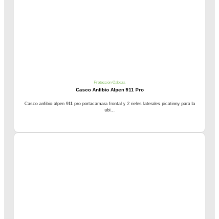
Protección Cabeza
Casco Anfibio Alpen 911 Pro
Casco anfibio alpen 911 pro portacamara frontal y 2 rieles laterales picatinny para la
ubi...