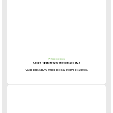
Protección Cabeza
Casco Alpen hbc100 Intrepid abs bt23
Casco alpen hbc100 intrepid abs bt23 Turismo de aventura