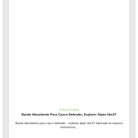
Protección Cabeza
Banda Absorbente Para Casco Defender, Explorer Alpen hbc47
Banda absorbente para casco defender , explorer alpen hbc47 fabricada en espuma
termoforma...