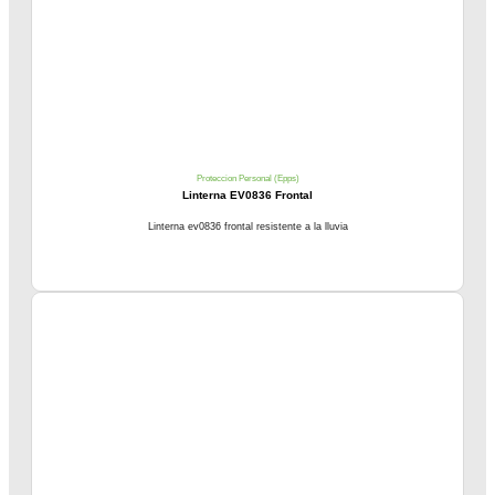
Proteccion Personal (Epps)
Linterna EV0836 Frontal
Linterna ev0836 frontal resistente a la lluvia