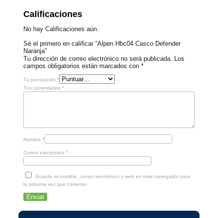
Calificaciones
No hay Calificaciones aún.
Sé el primero en calificar “Alpen Hbc04 Casco Defender
Naranja”
Tu dirección de correo electrónico no será publicada.
Los
campos obligatorios están marcados con
*
Tu puntuación
*
Tus comentarios
*
Nombre
*
Correo electrónico
*
Guarda mi nombre, correo electrónico y web en este navegador para
la próxima vez que comente.