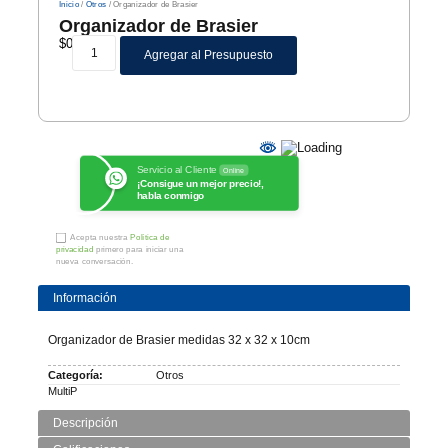
Inicio
/
Otros
/ Organizador de Brasier
Organizador de Brasier
$
0
Agregar al Presupuesto
Servicio al Cliente
Online
¡Consigue un mejor precio!,
habla conmigo
Acepta nuestra
Política de
privacidad
primero para iniciar una
nueva conversación.
Información
Organizador de Brasier medidas 32 x 32 x 10cm
Categoría:
Otros
MultiP
Descripción