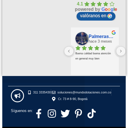
4.1
powered by
G
o
o
g
l
e
valóranos en
Palmeras Doradas
hace 3 meses
Buena calidad buena atención 
en general muy bien
311 3335430
soluciones@mundodotaciones.com.co
Cr. 73 # 8-90, Bogotá
Síguenos en: