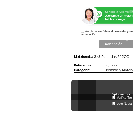
Servicio al Cliente
On
¡Consigue un mejor 
habla conmigo
Acepta nuestra
Política de privacidad
prime
conversación.
Información
Descripción
Motobomba 3×3 Pulgadas 212CC.
Referencia:
478472
Categoría:
Bombas y Moto
Aplican Térm
Verifica Té
Leer Nuestr