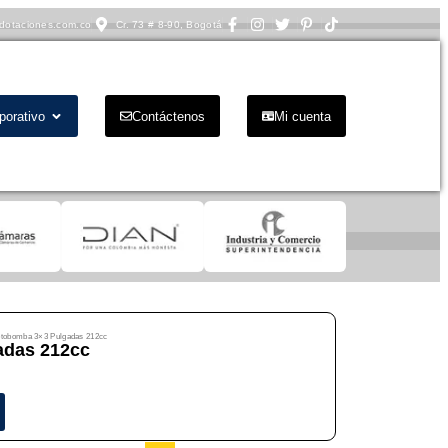
dotaciones.com.co
Cr. 73 # 8-90, Bogotá
porativo
Contáctenos
Mi cuenta
tobomba 3×3 Pulgadas 212cc
adas 212cc