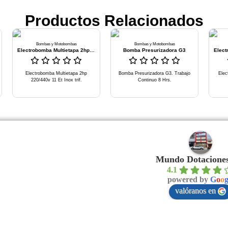
Productos Relacionados
Bombas y Motobombas
Bombas y Motobombas
Bombas y Motob
Electrobomba Multietapa 2hp 220/440v 11 Et Inoxtrif
Bomba Presurizadora G3
trobomba Multietapa 2hp
Bomba Presurizadora G3. Trabajo
Electrobomba Lapice
0/440v 11 Et Inox trif.
Continuo 8 Hrs.
2pg 35gpm
Mundo Dotaciones
4.1
powered by
G
o
o
valóranos en