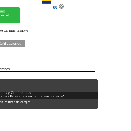
line
precio!,
ro para iniciar una nueva
Calificaciones
bombas
inos y Condiciones
rminos y Condiciones, antes de cerrar tu compra!
as Políticas de compra.