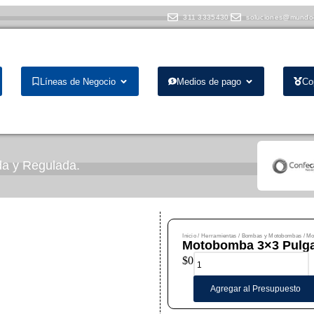
311 3335430
soluciones@mundo
Líneas de Negocio
Medios de pago
Co
ada y Regulada.
al puede presentar variaciones.
Inicio
/
Herramientas
/
Bombas y Motobombas
/ Mo
Motobomba 3×3 Pulg
$
0
Agregar al Presupuesto