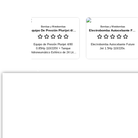
Bombas y Motobombas
Bombas y Motobombas
Equipo De Presión Plurijet 4/80 0.85hp 110/220v + Tanque Hidroneumático Esférico De 24 Litros
Electrobomba Autocebante Future Jet 1.5hp 110/220v
Equipo de Presión Plurijet 4/80
Electrobomba Autocebante Future
Elec
0.85Hp 110/220V + Tanque
Jet 1.5Hp 110/220v.
22
Hidroneumático Esférico de 24 Lit...