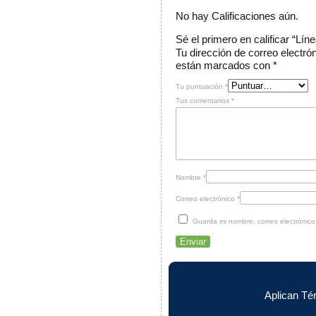
No hay Calificaciones aún.
Sé el primero en calificar “
Tu dirección de correo electró
están marcados con
*
Tu puntuación
*
Tus comentarios
*
Nombre
*
Correo electrónico
*
Guarda mi nombre, correo electrónic
Aplican Té