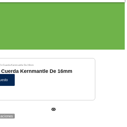
 En Cuerda Kernmantle De 16mm
n Cuerda Kernmantle De 16mm
uesto
icaciones