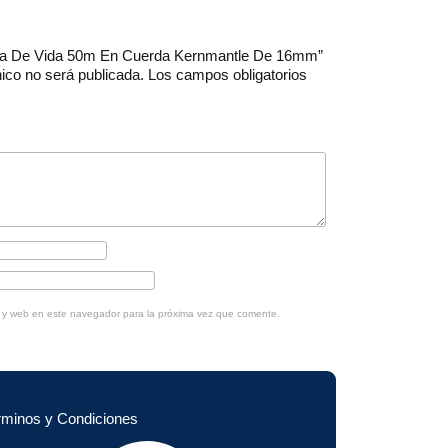
Línea De Vida 50m En Cuerda Kernmantle De 16mm”
nico no será publicada.
Los campos obligatorios
o y web en este navegador para la próxima vez que comente.
rminos y Condiciones