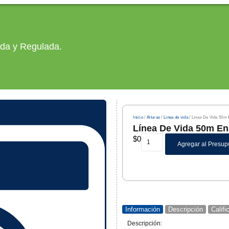
ada y Regulada.
Inicio
/
Alturas
/
Línea de vida
/ Línea De Vida 50m
Línea De Vida 50m E
$
0
Agregar al Presup
Información
Descripción
Calif
Descripción: