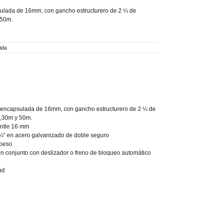
apsulada de 16mm, con gancho estructurero de 2 ¼ de
 50m.
ida
til encapsulada de 16mm, con gancho estructurero de 2 ¼ de
m,30m y 50m.
ntle 16 mm
¼” en acero galvanizado de doble seguro
apeso
en conjunto con deslizador o freno de bloqueo automático
ud