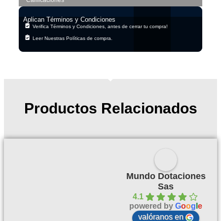
Calificaciones
Aplican Términos y Condiciones
Verifica Términos y Condiciones, antes de cerrar tu compra!
Leer Nuestras Políticas de compra.
Productos Relacionados
Mundo Dotaciones
Sas
4.1
powered by
G
o
o
g
l
e
valóranos en