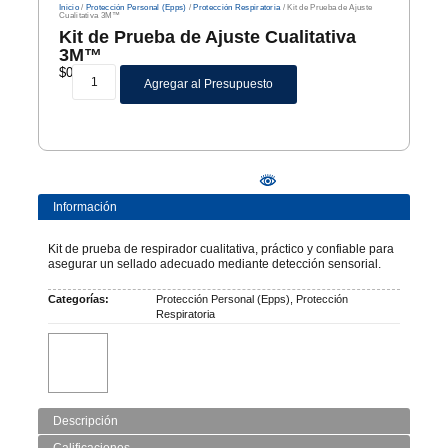
Inicio
/
Protección Personal (Epps)
/
Protección Respiratoria
/ Kit de Prueba de Ajuste
Cualitativa 3M™
Kit de Prueba de Ajuste Cualitativa
3M™
$
0
Agregar al Presupuesto
Información
Kit de prueba de respirador cualitativa, práctico y confiable para
asegurar un sellado adecuado mediante detección sensorial.
Categorías:
Protección Personal (Epps)
,
Protección
Respiratoria
Descripción