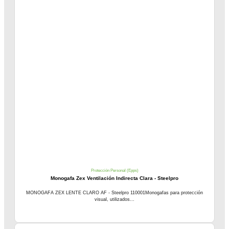
Protección Personal (Epps)
Monogafa Zex Ventilación Indirecta Clara - Steelpro
MONOGAFA ZEX LENTE CLARO AF - Steelpro 110001Monogafas para protección
visual, utilizados...