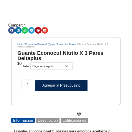
Compartir
Inicio
/
Protección Personal (Epps)
/
Protección Manos
/ Guante Econocut Nitrilo X 3
Pares Deltaplus
Guante Econocut Nitrilo X 3 Pares
Deltaplus
$
0
Talla
Agregar al Presupuesto
Información
Descripción
Calificaciones
Guantes anticorte nivel D, ideales para entornos aceitosos o