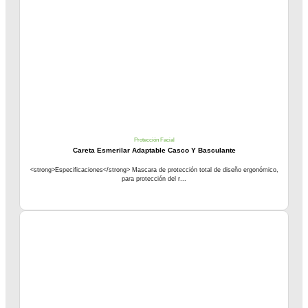
Protección Facial
Careta Esmerilar Adaptable Casco Y Basculante
<strong>Especificaciones</strong> Mascara de protección total de diseño ergonómico,
para protección del r...