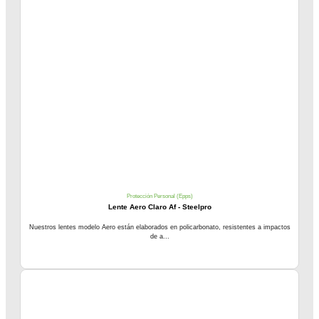
Protección Personal (Epps)
Lente Aero Claro Af - Steelpro
Nuestros lentes modelo Aero están elaborados en policarbonato, resistentes a impactos
de a...