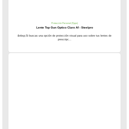
Protección Personal (Epps)
Lente Top Gun Optico Claro Af - Steelpro
&nbsp;Si buscas una opción de protección visual para uso sobre tus lentes de
prescripc...