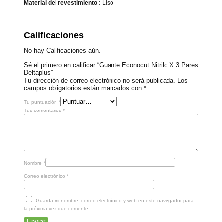
Material del revestimiento :
Liso
Calificaciones
No hay Calificaciones aún.
Sé el primero en calificar “Guante Econocut Nitrilo X 3 Pares
Deltaplus”
Tu dirección de correo electrónico no será publicada.
Los
campos obligatorios están marcados con
*
Tu puntuación
*
Tus comentarios
*
Nombre
*
Correo electrónico
*
Guarda mi nombre, correo electrónico y web en este navegador para
la próxima vez que comente.