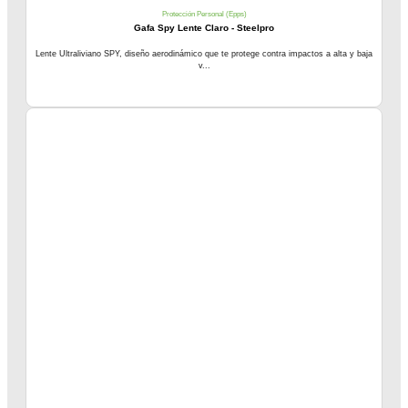
Protección Personal (Epps)
Gafa Spy Lente Claro - Steelpro
Lente Ultraliviano SPY, diseño aerodinámico que te protege contra impactos a alta y baja
v...