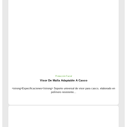
Protección Facial
Visor De Malla Adaptable A Casco
<strong>Especificaciones</strong> Soporte universal de visor para casco, elaborado en
polímero resistente...