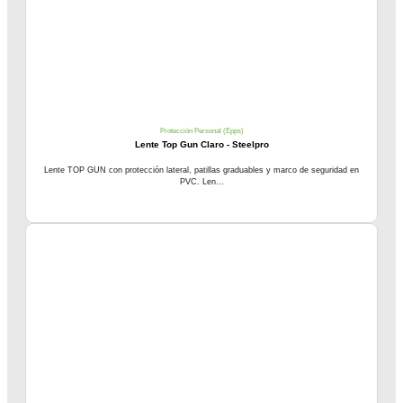
Protección Personal (Epps)
Lente Top Gun Claro - Steelpro
Lente TOP GUN con protección lateral, patillas graduables y marco de seguridad en
PVC. Len...