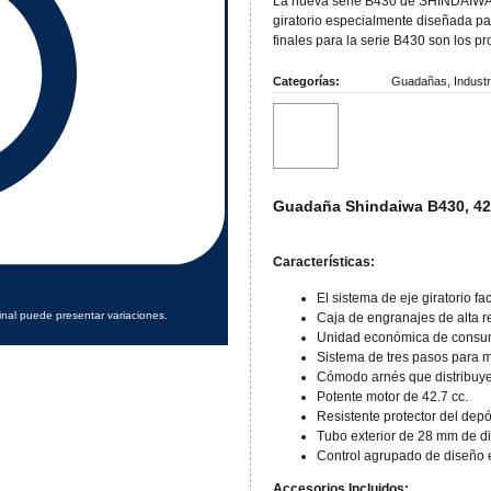
La nueva serie B430 de SHINDAIWA 
giratorio especialmente diseñada pa
finales para la serie B430 son los pr
Categorías:
Guadañas
,
Industr
Guadaña Shindaiwa B430, 42,
Características:
El sistema de eje giratorio fa
inal puede presentar variaciones.
Caja de engranajes de alta re
Unidad económica de consum
Sistema de tres pasos para me
Cómodo arnés que distribuye
Potente motor de 42.7 cc.
Resistente protector del depó
Tubo exterior de 28 mm de di
Control agrupado de diseño 
Accesorios Incluidos: