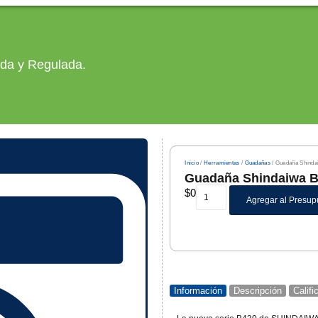
ada y Regulada.
Inicio
/
Herramientas
/
Guadañas
/ Guadaña Shinda
Guadaña Shindaiwa 
$
0
Agregar al Presup
Información
Descripción
Calif