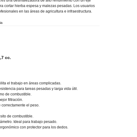
es una desmalezadora de alto rendimiento con un eje
ra cortar hierba espesa y malezas pesadas. Los usuarios
ofesionales en las áreas de agricultura e infraestructura.
ia
7 cc.
cilita el trabajo en áreas complicadas.
sistencia para tareas pesadas y larga vida útil.
o de combustible.
jor filtración.
 correctamente el peso.
sito de combustible.
ámetro. Ideal para trabajo pesado.
ergonómico con protector para los dedos.