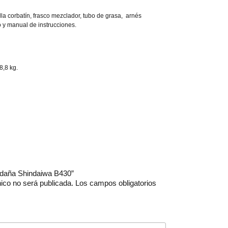
lla corbatín, frasco mezclador, tubo de grasa, arnés
 y manual de instrucciones.
8,8 kg.
uadaña Shindaiwa B430”
nico no será publicada.
Los campos obligatorios