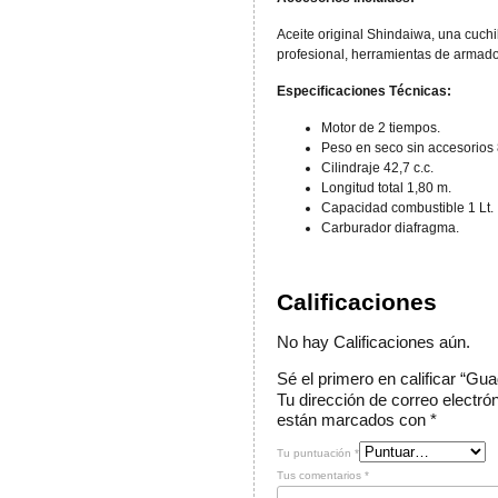
Aceite original Shindaiwa, una cuchi
profesional, herramientas de armado
Especificaciones Técnicas:
Motor de 2 tiempos.
Peso en seco sin accesorios 
Cilindraje 42,7 c.c.
Longitud total 1,80 m.
Capacidad combustible 1 Lt.
Carburador diafragma.
Calificaciones
No hay Calificaciones aún.
Sé el primero en calificar “G
Tu dirección de correo electró
están marcados con
*
Tu puntuación
*
Tus comentarios
*