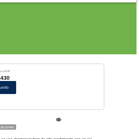
iwa B430
B430
uesto
icaciones