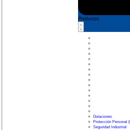
Productos
Dotaciones
Protección Person
Seguridad Industri
Alturas / Rescate
Minería y Constru
Vial
Deportes
Salud y Emergenc
Herramientas
Ferretería
Industria
Publicidad
Catálogos
Otros
Nuestras marcas
Dotaciones
Protección Personal 
Seguridad Industrial