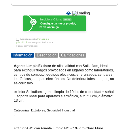
Servicio al Cliente
Online
¡Consigue un mejor precio!,
habla conmigo
Acepta nuestra
Política de
privacidad
primero para iniciar una
nueva conversación.
Información
Descripción
Calificaciones
Agente Limpio
Extintor
de alta calidad con Solkaflam, ideal
para extinguir fuegos provocados en lugares como laboratorios,
centros de cómputo, equipos eléctricos, energizados, centrales
telefónicas, equipos electrónicos. No deteriora tales equipos, no
es corrosivo.
extintor Solkaflam agente limpio de 10 lbs de capacidad + señal
+ soporte ideal para aparatos electrónico, alto: 51 cm, diámetro:
13 cm.
Categorías:
Extintores
,
Seguridad Industrial
Extintor ABC con Agente Limpio HCFC (Hidro Cloro Fluor