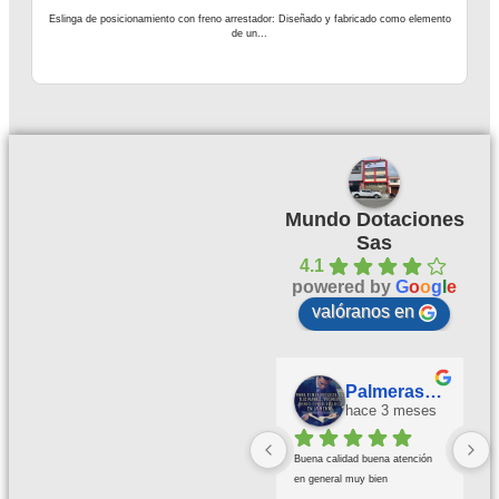
Eslinga de posicionamiento con freno arrestador: Diseñado y fabricado como elemento
de un...
Mundo Dotaciones
Sas
4.1
powered by
G
o
o
g
l
e
valóranos en
Palmeras Doradas
hace 3 meses
Buena calidad buena atención 
en general muy bien