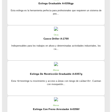
Eslinga Graduable A-0356gp
Esta eslinga es la herramienta perfecta para profesionales que requieren un sistema de
pos...
Otros
Casco Driller A-1700
Indispensables para los trabajos en altura y determinadas actividades industriales, los
ca...
Alturas
Eslinga De Restricción Graduable A-0357g
Esta <b>restringe tu movimiento y acceso a áreas con riesgo de caídas</b>. Cuentan
con mosquetón...
Alturas
Eslinga Con Freno Arrestador A-0356f