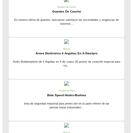
Guantes de caucho
Guantes De Caucho
En nuestra oferta de guantes, buscamos satisfacer las necesidades y exigencias de
nuestros...
Alturas
Arnes Dieléctrico 4 Argollas En X-Steelpro
Arnés Multipropósito de 4 Argollas en X de cuatro (4) puntos de conexión especial para
tra...
Protección Pies
Bota Speed Hooks-Brahma
bota de seguridad industrial para protección en la parte inferior de las
piernas botas industriales...
Alturas