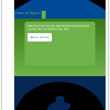
Líneas de Negocio
PROTECTOR SOLAR. IMPORTANTE PROTEGER
CONFECC
LA PIEL DE LOS RAYOS DEL SOL.
¿QUÉ T
Leer artículo
Leer 