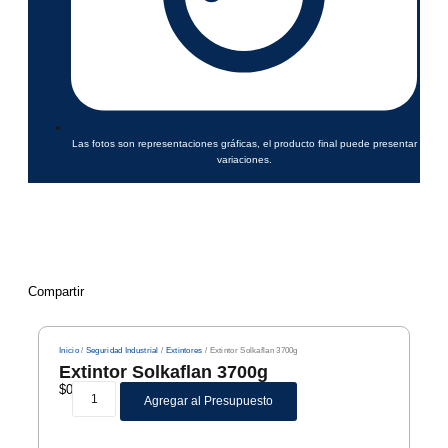
Las fotos son representaciones gráficas, el producto final puede presentar
variaciones.
Compartir
Inicio
/
Seguridad Industrial
/
Extintores
/ Extintor Solkaflan 3700g
Extintor Solkaflan 3700g
$
0
Agregar al Presupuesto