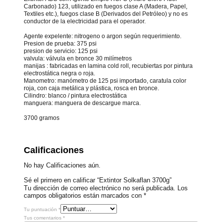
Carbonado) 123, utilizado en fuegos clase A (Madera, Papel,
Textiles etc.), fuegos clase B (Derivados del Petróleo) y no es
conductor de la electricidad para el operador.
Agente expelente: nitrogeno o argon según requerimiento.
Presion de prueba: 375 psi
presion de servicio: 125 psi
valvula: válvula en bronce 30 milímetros
manijas : fabricadas en lamina cold roll, recubiertas por pintura
electrostática negra o roja.
Manometro: manómetro de 125 psi importado, caratula color
roja, con caja metálica y plástica, rosca en bronce.
Cilindro: blanco / pintura electrostática
manguera: manguera de descargue marca.
3700 gramos
Calificaciones
No hay Calificaciones aún.
Sé el primero en calificar “Extintor Solkaflan 3700g”
Tu dirección de correo electrónico no será publicada.
Los
campos obligatorios están marcados con
*
Tu puntuación
*
Tus comentarios
*