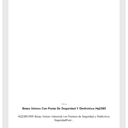
Otros
Botas Unisex Con Punta De Seguridad Y Dieléctrica Hq2385
HQ2385-PAR Botas Unisex Industrial con Puntera de Seguridad y Dieléctrica.
SeguridadPunt...