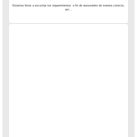
Estamos listos a escuchar tus requerimientos a fin de asesorarles de manera correcta,
así...