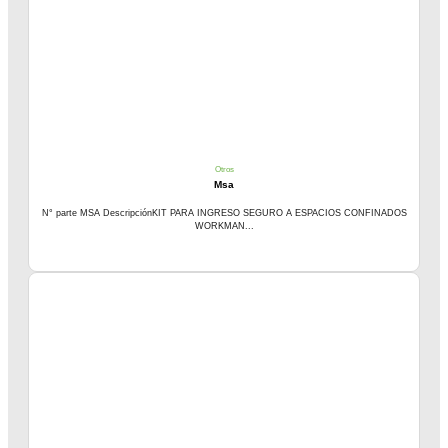
Otros
Msa
N° parte MSA DescripciónKIT PARA INGRESO SEGURO A ESPACIOS CONFINADOS
WORKMAN...