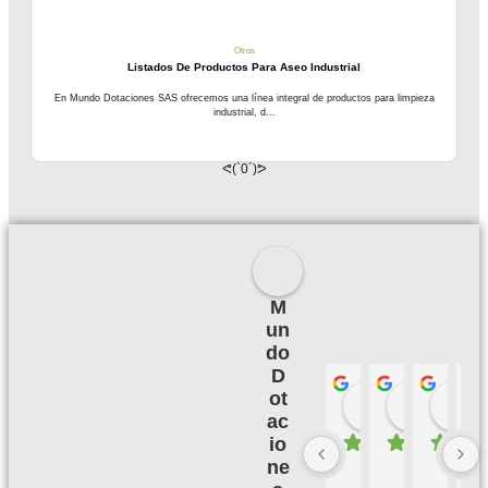
Otros
Listados De Productos Para Aseo Industrial
En Mundo Dotaciones SAS ofrecemos una línea integral de productos para limpieza
industrial, d...
ᕙ(`0´)ᕗ
M
un
do
D
ot
Palmeras 
Camil
hace 3 meses
hace 3
h
ac
io
ne
B
M
B
E
u
u
u
X