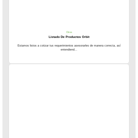
Otros
Listado De Productos Orbit
Estamos listos a cotizar tus requerimientos asesorarles de manera correcta, así
entendiend...