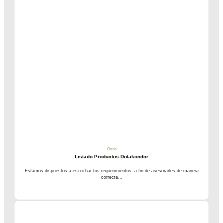
Otros
Listado Productos Dotakondor
Estamos dispuestos a escuchar tus requerimientos a fin de asesorarles de manera
correcta...