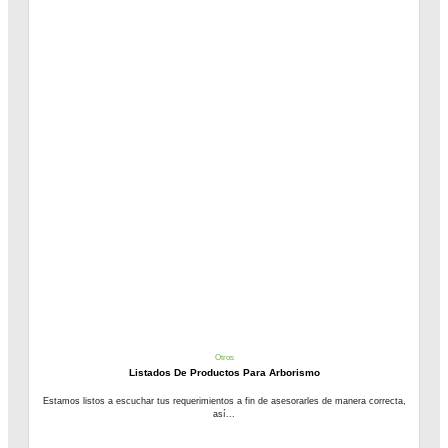
Otros
Listados De Productos Para Arborismo
Estamos listos a escuchar tus requerimientos a fin de asesorarles de manera correcta,
así...