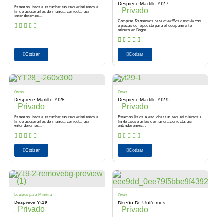
Despiece Martillo Yt27
Estamos listos a escuchar tus requerimientos a
Privado
fin de asesorarles de manera correcta, así
entenderemos...
Comprar
Repuestos para martillos neumáticos
o piezas de repuesto para el equipamiento
minero en Bogot...
Cotizar
Cotizar
Otros
Otros
Despiece Martillo Yt28
Despiece Martillo Yt29
Privado
Privado
Estamos listos a escuchar tus requerimientos a
Estamos listos a escuchar tus requerimientos a
fin de asesorarles de manera correcta, así
fin de asesorarles de manera correcta, así
entenderemos...
entenderemos...
Cotizar
Cotizar
Equipos para Minería
Otros
Despiece Yt19
Diseño De Uniformes
Privado
Privado