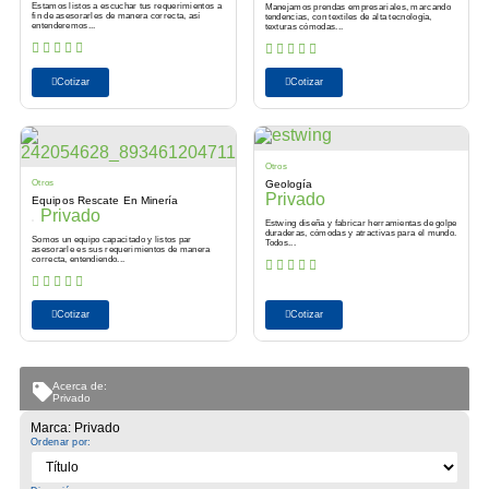
Estamos listos a escuchar tus requerimientos a
Manejamos prendas empresariales, marcando
fin de asesorarles de manera correcta, así
tendencias, con textiles de alta tecnología,
entenderemos...
texturas cómodas...
Cotizar
Cotizar
Otros
Otros
Geología
Privado
Equipos Rescate En Minería
Privado
Estwing diseña y fabricar herramientas de golpe
duraderas, cómodas y atractivas para el mundo.
Somos un equipo capacitado y listos par
Todos...
asesorarle es sus requerimientos de manera
correcta, entendiendo...
Cotizar
Cotizar
Acerca de:
Privado
Marca: Privado
Ordenar por: