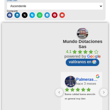
Dirección:
Compartir
Mundo Dotaciones
Sas
4.1
powered by
G
o
o
g
l
e
valóranos en
Palmeras Doradas
hace 3 meses
Buena calidad buena atención 
en general muy bien