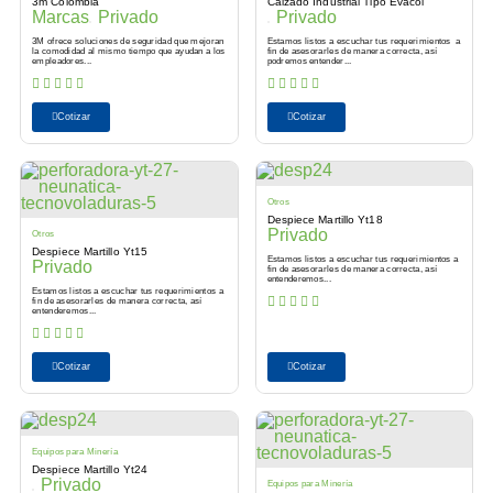
3m Colombia
Calzado Industrial Tipo Evacol
Marcas
Privado
Privado
3M ofrece soluciones de seguridad que mejoran
Estamos listos a escuchar tus requerimientos a
la comodidad al mismo tiempo que ayudan a los
fin de asesorarles de manera correcta, así
empleadores...
podremos entender...
Cotizar
Cotizar
Otros
Despiece Martillo Yt18
Privado
Otros
Despiece Martillo Yt15
Estamos listos a escuchar tus requerimientos a
Privado
fin de asesorarles de manera correcta, así
entenderemos...
Estamos listos a escuchar tus requerimientos a
fin de asesorarles de manera correcta, así
entenderemos...
Cotizar
Cotizar
Equipos para Minería
Despiece Martillo Yt24
Privado
Equipos para Minería