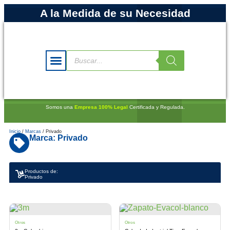
A la Medida de su Necesidad
Somos una
Empresa 100% Legal
Certificada y Regulada.
Inicio
/
Marcas
/ Privado
Marca: Privado
Productos de:
Privado
Otros
Otros