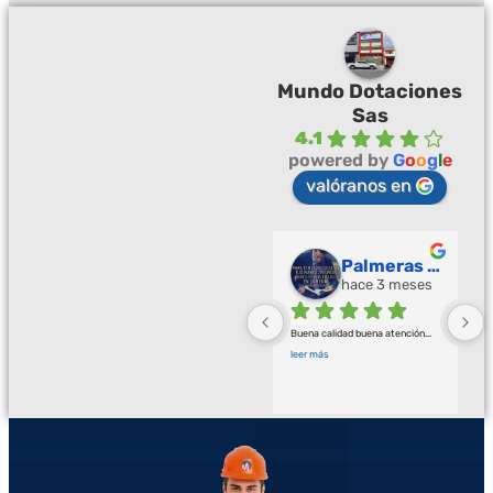
Mundo Dotaciones
Sas
4.1
powered by
G
o
o
g
l
e
valóranos en
Palmeras Doradas
hace 3 meses
Buena calidad buena atención
... 
leer más