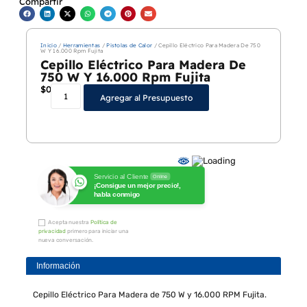
Compartir
Inicio
/
Herramientas
/
Pistolas de Calor
/ Cepillo Eléctrico Para Madera De 750
W Y 16.000 Rpm Fujita
Cepillo Eléctrico Para Madera De
750 W Y 16.000 Rpm Fujita
$
0
Agregar al Presupuesto
Servicio al Cliente
Online
¡Consigue un mejor precio!,
habla conmigo
Acepta nuestra
Política de
privacidad
primero para iniciar una
nueva conversación.
Información
Cepillo Eléctrico Para Madera de 750 W y 16.000 RPM Fujita.