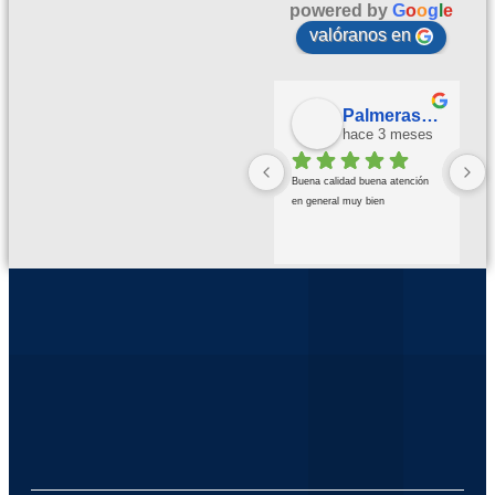
powered by
G
o
o
g
l
e
valóranos en
Palmeras Doradas
hace 3 meses
Buena calidad buena atención 
en general muy bien