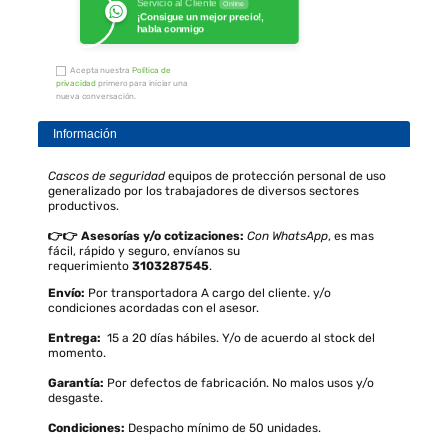
Servicio al Cliente
Online
¡Consigue un mejor precio!,
habla conmigo
Acepta nuestra
Política de
privacidad
primero para iniciar una
nueva conversación.
Información
Cascos de seguridad
equipos de protección personal de uso
generalizado por los trabajadores de diversos sectores
productivos.
👉👉 Asesorías y/o cotizaciones:
Con WhatsApp
, es mas
fácil, rápido y seguro, envíanos su
requerimiento
3103287545
.
Envío:
Por transportadora A cargo del cliente. y/o
condiciones acordadas con el asesor.
Entrega:
15 a 20 días hábiles. Y/o de acuerdo al stock del
momento.
Garantía:
Por defectos de fabricación. No malos usos y/o
desgaste.
Condiciones:
Despacho mínimo de 50 unidades.