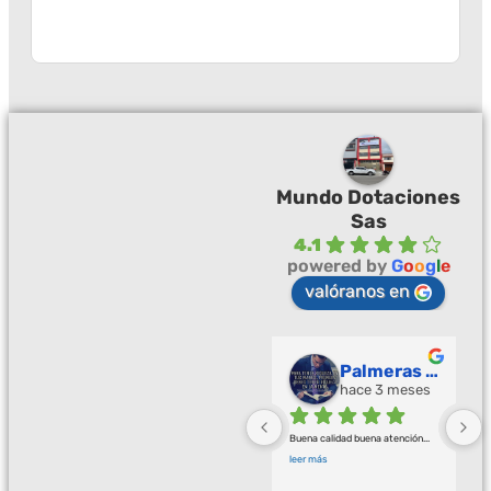
Mundo Dotaciones
Sas
4.1
powered by
G
o
o
g
l
e
valóranos en
Palmeras Doradas
hace 3 meses
Buena calidad buena atención
... 
leer más