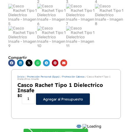
Compartir
Inicio
/
Protección Personal (Epps)
/
Protección Cabeza
/ Casco Rachet Tipo 1
Dielectrico Insafe
Casco Rachet Tipo 1 Dielectrico
Insafe
$
0
Agregar al Presupuesto