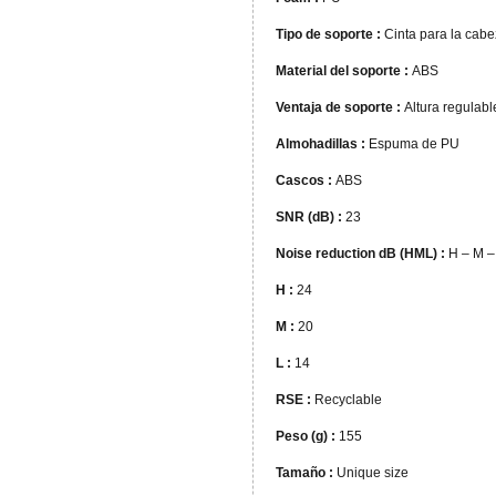
Tipo de soporte :
Cinta para la cab
Material del soporte :
ABS
Ventaja de soporte :
Altura regulabl
Almohadillas :
Espuma de PU
Cascos :
ABS
SNR (dB) :
23
Noise reduction dB (HML) :
H – M –
H :
24
M :
20
L :
14
RSE :
Recyclable
Peso (g) :
155
Tamaño :
Unique size