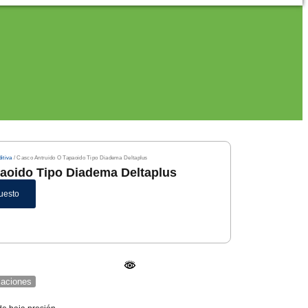
itiva
/ Casco Antruido O Tapaoido Tipo Diadema Deltaplus
aoido Tipo Diadema Deltaplus
uesto
icaciones