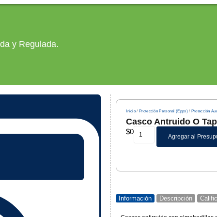
ada y Regulada.
Inicio
/
Protección Personal (Epps)
/
Protección Aud
Casco Antruido O Tap
$
0
Agregar al Presup
Información
Descripción
Calif