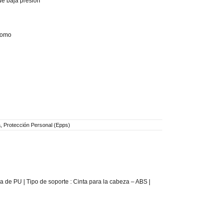
de baja presión
nomo
a
,
Protección Personal (Epps)
 de PU | Tipo de soporte : Cinta para la cabeza – ABS |