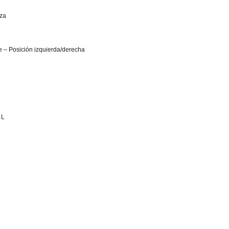
eza
e – Posición izquierda/derecha
 L