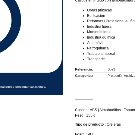
Cascos antirruido con almohadillas 
Obras públicas
Edificación
Reformas / Profesional autó
Industria ligera
Mantenimiento
Industria química
Automóvil
Petroquímica
Trabajo temporal
Transporte
Referencia:
Spa3
Categorías:
Protección Auditiv
inal puede presentar variaciones.
Cascos : ABS | Almohadillas : Espuma
Peso : 155 g
Tipo de producto :
Orejeras
Foam :
PU