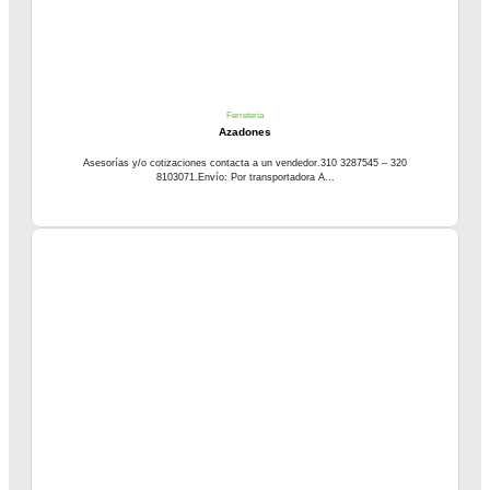
Ferretería
Azadones
Asesorías y/o cotizaciones contacta a un vendedor.310 3287545 – 320
8103071.Envío: Por transportadora A...