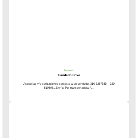
Ferretería
Candado Covo
Asesorías y/o cotizaciones contacta a un vendedor.310 3287545 – 320
8103071.Envío: Por transportadora A...