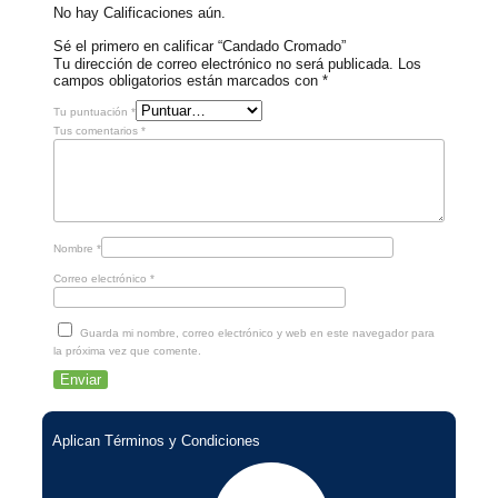
No hay Calificaciones aún.
Sé el primero en calificar “Candado Cromado”
Tu dirección de correo electrónico no será publicada.
Los
campos obligatorios están marcados con
*
Tu puntuación
*
Tus comentarios
*
Nombre
*
Correo electrónico
*
Guarda mi nombre, correo electrónico y web en este navegador para
la próxima vez que comente.
Aplican Términos y Condiciones