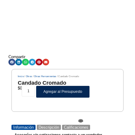
Compartir
Inicio
/
Otros
/
Otras Herramientas
/ Candado Cromado
Candado Cromado
$
0
Agregar al Presupuesto
Información
Descripción
Calificaciones