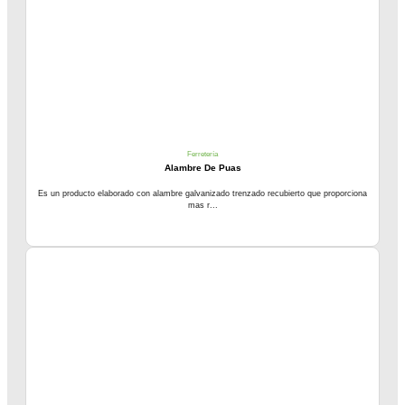
Ferretería
Alambre De Puas
Es un producto elaborado con alambre galvanizado trenzado recubierto que proporciona
mas r...