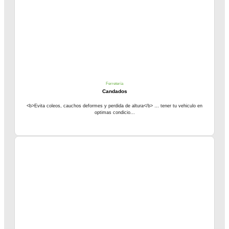
Ferretería
Candados
<b>Evita coleos, cauchos deformes y perdida de altura</b> … tener tu vehiculo en
optimas condicio...