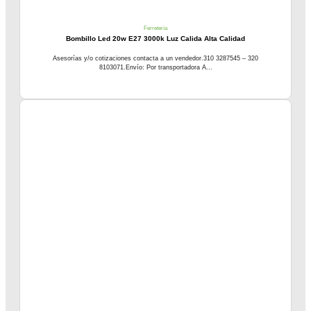
Ferretería
Bombillo Led 20w E27 3000k Luz Calida Alta Calidad
Asesorías y/o cotizaciones contacta a un vendedor.310 3287545 – 320
8103071.Envío: Por transportadora A...