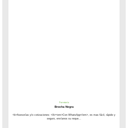
Ferretería
Brocha Negra
<b>Asesorías y/o cotizaciones: </b><em>Con WhatsApp</em>, es mas fácil, rápido y
seguro, envíanos su reque...