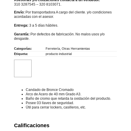
Asesorías y/o cotizaciones contacta a un vendedor.
310 3287545 – 320 8103071.
Envío:
Por transportadora A cargo del cliente. y/o condiciones
acordadas con el asesor.
Entrega:
3 a 5 días hábiles.
Garantía:
Por defectos de fabricación. No malos usos y/o
desgaste.
Categorías:
Ferretería
,
Otras Herramientas
Etiqueta:
producto industrial
Candado de Bronce Cromado
Arco de Acero de 40 mm Grado A3.
Baño de cromo que retarda la oxidación del producto.
Posee 03 llaves de seguridad.
Útil para cerrar lockers, casilleros, etc.
Calificaciones