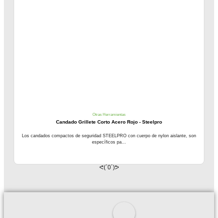
Otras Herramientas
Candado Grillete Corto Acero Rojo - Steelpro
Los candados compactos de seguridad STEELPRO con cuerpo de nylon aislante, son
específicos pa...
ᕙ(`0´)ᕗ