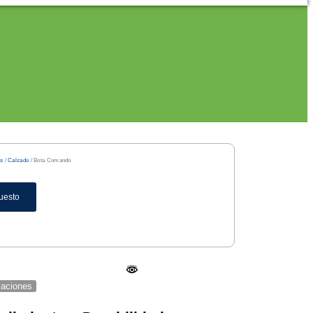
es
/
Calzado
/ Bota Comando
uesto
icaciones