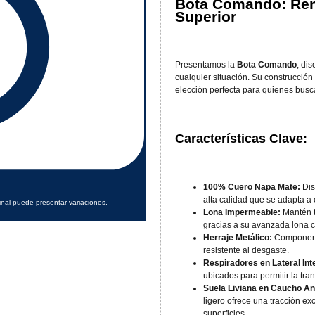
Bota Comando: Ren
Superior
Presentamos la
Bota Comando
, di
cualquier situación. Su construcción 
elección perfecta para quienes buscan
Características Clave:
100% Cuero Napa Mate:
Dis
alta calidad que se adapta a
inal puede presentar variaciones.
Lona Impermeable:
Mantén t
gracias a su avanzada lona 
Herraje Metálico:
Componente
resistente al desgaste.
Respiradores en Lateral Int
ubicados para permitir la tra
Suela Liviana en Caucho Ant
ligero ofrece una tracción e
superficies.