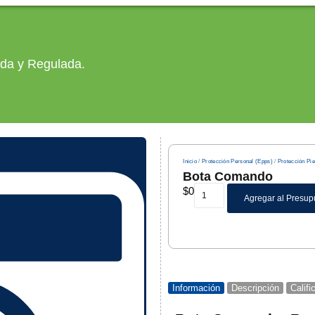
ada y Regulada.
Inicio
/
Protección Personal (Epps)
/
Protección Pi
Bota Comando
$
0
Agregar al Presup
Información
Descripción
Calif