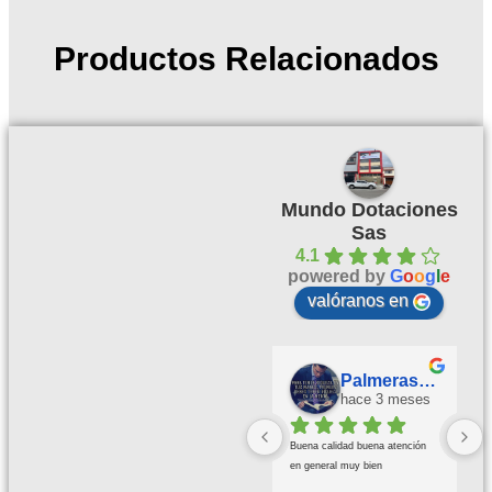
Productos Relacionados
Mundo Dotaciones
Sas
4.1
powered by
G
o
o
g
l
e
valóranos en
Palmeras Doradas
hace 3 meses
Buena calidad buena atención 
en general muy bien