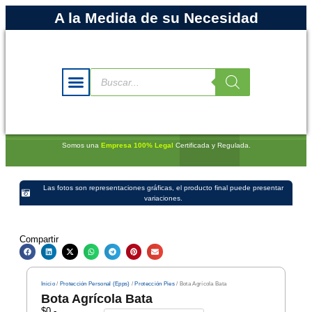
A la Medida de su Necesidad
Somos una
Empresa 100% Legal
Certificada y Regulada.
Las fotos son representaciones gráficas, el producto final puede presentar
variaciones.
Compartir
Inicio
/
Protección Personal (Epps)
/
Protección Pies
/ Bota Agrícola Bata
Bota Agrícola Bata
$
0
-