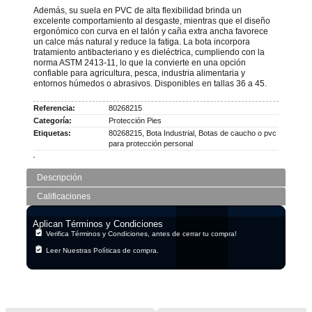
Además, su suela en PVC de alta flexibilidad brinda un
excelente comportamiento al desgaste, mientras que el diseño
ergonómico con curva en el talón y caña extra ancha favorece
un calce más natural y reduce la fatiga. La bota incorpora
tratamiento antibacteriano y es dieléctrica, cumpliendo con la
norma ASTM 2413-11, lo que la convierte en una opción
confiable para agricultura, pesca, industria alimentaria y
entornos húmedos o abrasivos. Disponibles en tallas 36 a 45.
Referencia:
80268215
Categoría:
Protección Pies
Etiquetas:
80268215
,
Bota Industrial
,
Botas de caucho o pvc
para protección personal
Descripción
Calificaciones
Aplican Términos y Condiciones
Verifica Términos y Condiciones, antes de cerrar tu compra!
Leer Nuestras Políticas de compra.