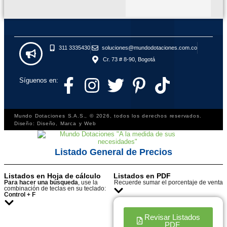
311 3335430
soluciones@mundodotaciones.com.co
Cr. 73 # 8-90, Bogotá
Síguenos en:
Mundo Dotaciones S.A.S., © 2026, todos los derechos reservados.
Diseño: Diseño, Marca y Web
Listado General de Precios
Listados en Hoja de cálculo
Listados en PDF
Para hacer una búsqueda
, use la
Recuerde sumar el porcentaje de venta
combinación de teclas en su teclado:
Control + F
Revisar Listados
PDF