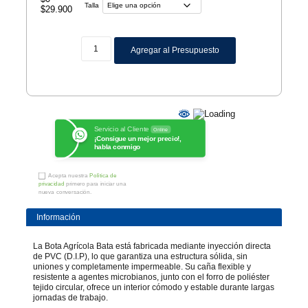
Talla
$
29.900
Agregar al Presupuesto
Servicio al Cliente
Online
¡Consigue un mejor precio!,
habla conmigo
Acepta nuestra
Política de
privacidad
primero para iniciar una
nueva conversación.
Información
La Bota Agrícola Bata está fabricada mediante inyección directa
de PVC (D.I.P), lo que garantiza una estructura sólida, sin
uniones y completamente impermeable. Su caña flexible y
resistente a agentes microbianos, junto con el forro de poliéster
tejido circular, ofrece un interior cómodo y estable durante largas
jornadas de trabajo.