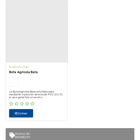
Protección Pies
Bota Agrícola Bata
La Bota Agrícola Bata está fabricada
mediante inyección directa de PVC (D.I.P),
lo que garantiza una estru...
Cotizar
Acerca de:
80268215