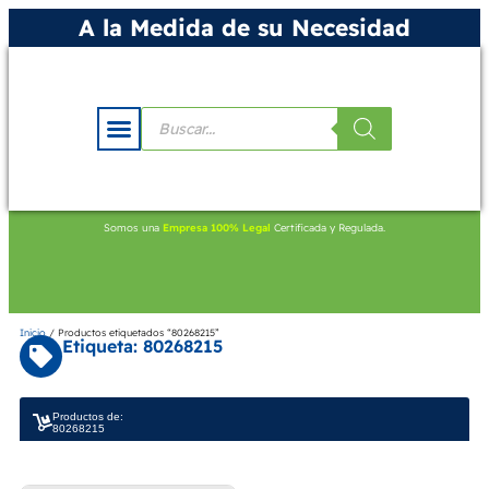
A la Medida de su Necesidad
Somos una
Empresa 100% Legal
Certificada y Regulada.
Inicio
/ Productos etiquetados “80268215”
Etiqueta: 80268215
Productos de:
80268215