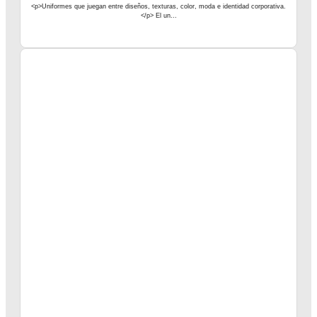
<p>Uniformes que juegan entre diseños, texturas, color, moda e identidad corporativa.
</p> El un...