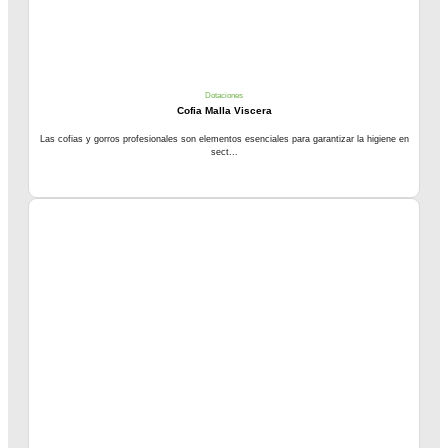
Dotaciones
Cofia Malla Viscera
Las cofias y gorros profesionales son elementos esenciales para garantizar la higiene en
sect...