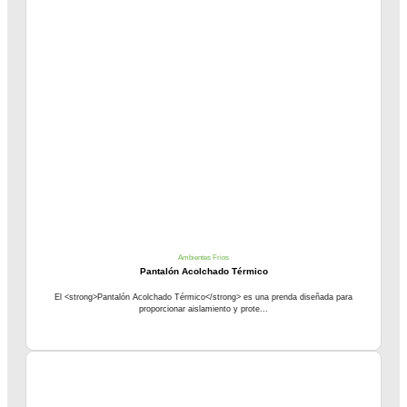
Ambientes Frios
Pantalón Acolchado Térmico
El <strong>Pantalón Acolchado Térmico</strong> es una prenda diseñada para
proporcionar aislamiento y prote...