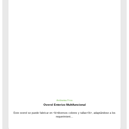
Ambientes Frios
Overol Enterizo Multifuncional
Este overol se puede fabricar en <b>diversos colores y tallas</b>, adaptándose a los
requerimient...