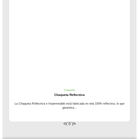
Chaquetas
Chaqueta Reflectiva
La Chaqueta Reflectiva e Impermeable está fabricada en tela 100% reflectiva, lo que
garantiza...
ᕙ(`0´)ᕗ