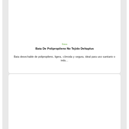
Batas
Bata De Polipropileno No Tejido Deltaplus
Bata desechable de polipropileno, ligera, cómoda y segura, ideal para uso sanitario o
indu...