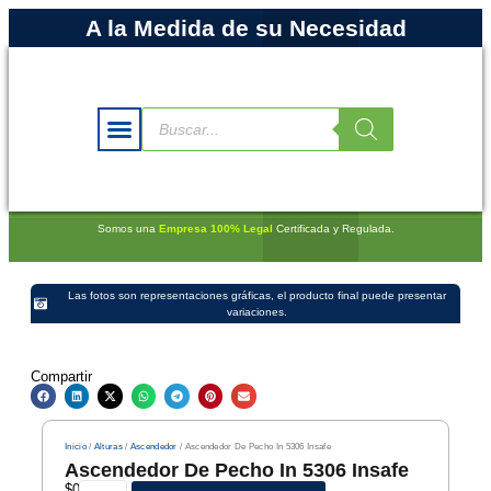
A la Medida de su Necesidad
Somos una
Empresa 100% Legal
Certificada y Regulada.
Las fotos son representaciones gráficas, el producto final puede presentar
variaciones.
Compartir
Inicio
/
Alturas
/
Ascendedor
/ Ascendedor De Pecho In 5306 Insafe
Ascendedor De Pecho In 5306 Insafe
$
0