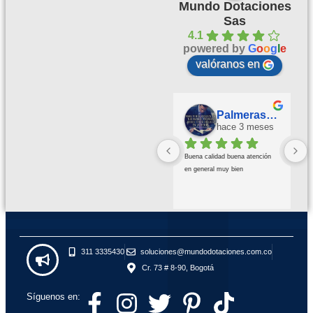
Mundo Dotaciones
Sas
4.1
powered by
G
o
o
g
l
e
valóranos en
Palmeras Doradas
hace 3 meses
Buena calidad buena atención 
en general muy bien
311 3335430
soluciones@mundodotaciones.com.co
Cr. 73 # 8-90, Bogotá
Síguenos en: