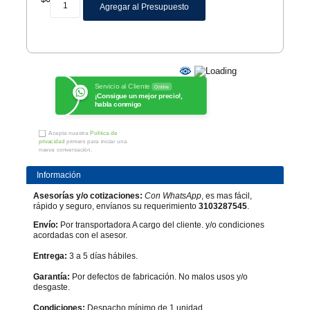
Agregar al Presupuesto
Servicio al Cliente
Online
¡Consigue un mejor precio!,
habla conmigo
Acepta nuestra
Política de
privacidad
primero para iniciar una
nueva conversación.
Información
Asesorías y/o cotizaciones:
Con WhatsApp
, es mas fácil,
rápido y seguro, envíanos su requerimiento
3103287545
.
Envío:
Por transportadora A cargo del cliente. y/o condiciones
acordadas con el asesor.
Entrega:
3 a 5 días hábiles.
Garantía:
Por defectos de fabricación. No malos usos y/o
desgaste.
Condiciones:
Despacho mínimo de 1 unidad.