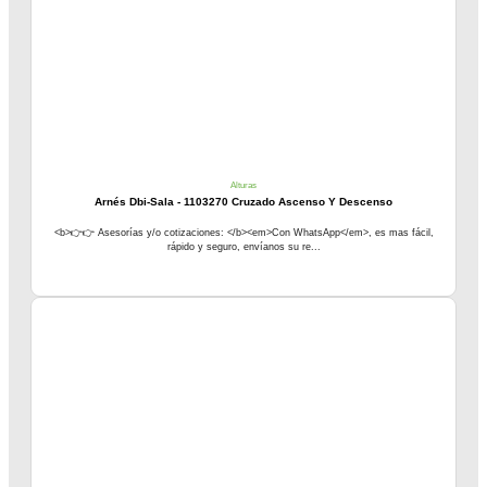
Alturas
Arnés Dbi-Sala - 1103270 Cruzado Ascenso Y Descenso
<b>👉👉 Asesorías y/o cotizaciones: </b><em>Con WhatsApp</em>, es mas fácil,
rápido y seguro, envíanos su re...