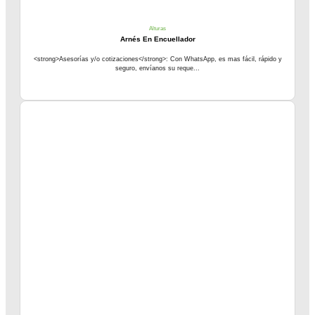
Alturas
Arnés En Encuellador
<strong>Asesorías y/o cotizaciones</strong>: Con WhatsApp, es mas fácil, rápido y
seguro, envíanos su reque...