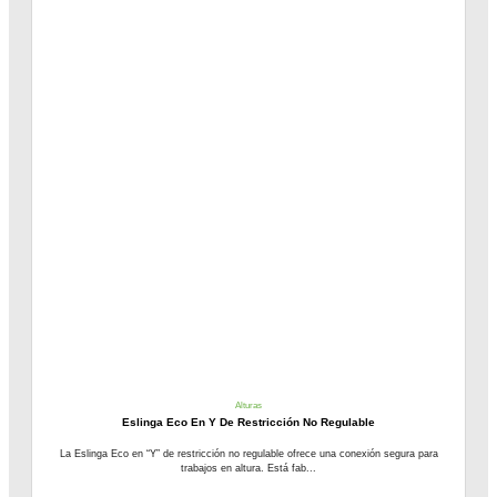
Alturas
Eslinga Eco En Y De Restricción No Regulable
La Eslinga Eco en “Y” de restricción no regulable ofrece una conexión segura para
trabajos en altura. Está fab...