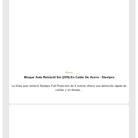
Alturas
Bloque Auto Retráctil 6m (20ft) En Cable De Acero - Steelpro
La línea auto retráctil Steelpro Full Protection de 9 metros ofrece una detención rápida de
caídas y un despla...