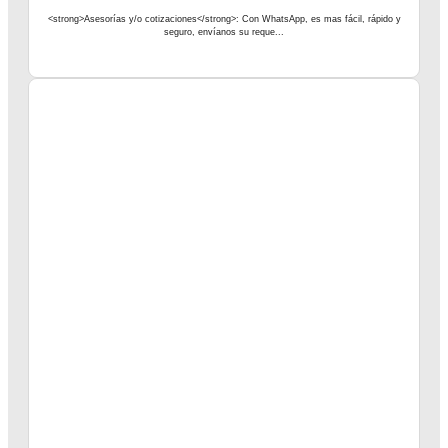
<strong>Asesorías y/o cotizaciones</strong>: Con WhatsApp, es mas fácil, rápido y
seguro, envíanos su reque...