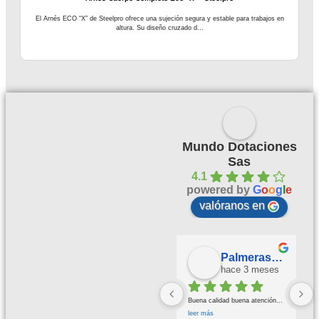
El Arnés ECO “X” de Steelpro ofrece una sujeción segura y estable para trabajos en
altura. Su diseño cruzado d...
Mundo Dotaciones
Sas
4.1
powered by
G
o
o
g
l
e
valóranos en
Palmeras Doradas
hace 3 meses
Buena calidad buena atención
... 
leer más