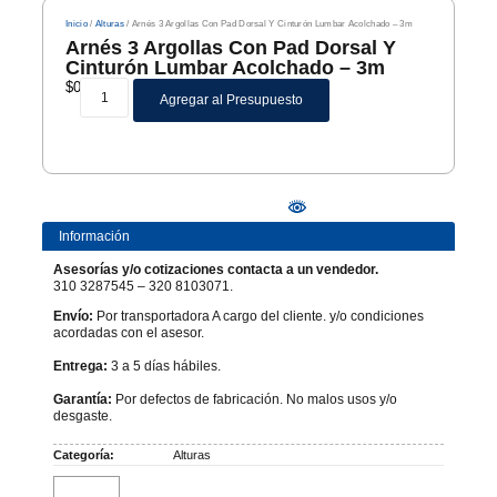
Inicio
/
Alturas
/ Arnés 3 Argollas Con Pad Dorsal Y Cinturón Lumbar Acolchado – 3m
Arnés 3 Argollas Con Pad Dorsal Y
Cinturón Lumbar Acolchado – 3m
$
0
Agregar al Presupuesto
Información
Asesorías y/o cotizaciones contacta a un vendedor.
310 3287545 – 320 8103071.
Envío:
Por transportadora A cargo del cliente. y/o condiciones
acordadas con el asesor.
Entrega:
3 a 5 días hábiles.
Garantía:
Por defectos de fabricación. No malos usos y/o
desgaste.
Categoría:
Alturas