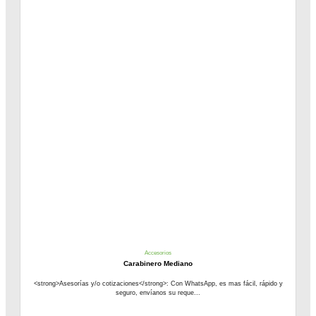
Accesorios
Carabinero Mediano
<strong>Asesorías y/o cotizaciones</strong>: Con WhatsApp, es mas fácil, rápido y
seguro, envíanos su reque...