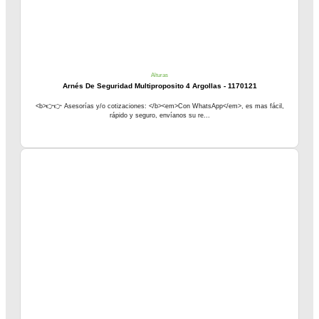
Alturas
Arnés De Seguridad Multiproposito 4 Argollas - 1170121
<b>👉👉 Asesorías y/o cotizaciones: </b><em>Con WhatsApp</em>, es mas fácil,
rápido y seguro, envíanos su re...