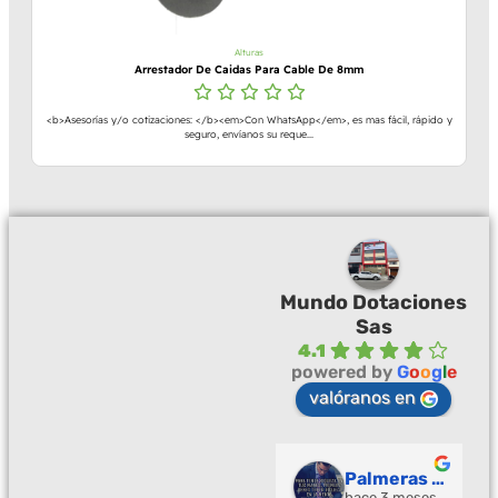
Alturas
Arrestador De Caidas Para Cable De 8mm
<b>Asesorías y/o cotizaciones: </b><em>Con WhatsApp</em>, es mas fácil, rápido y
seguro, envíanos su reque...
Mundo Dotaciones
Sas
4.1
powered by
G
o
o
g
l
e
valóranos en
Palmeras Doradas
hace 3 meses