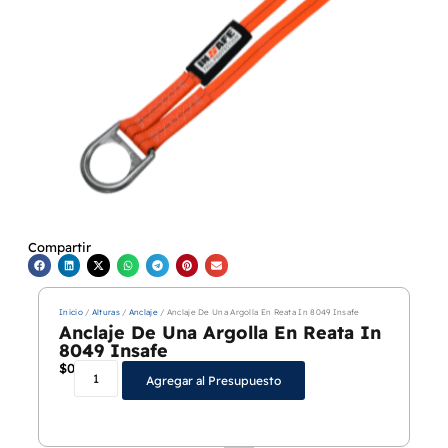
Compartir
Inicio
/
Alturas
/
Anclaje
/ Anclaje De Una Argolla En Reata In 8049 Insafe
Anclaje De Una Argolla En Reata In
8049 Insafe
$
0
Agregar al Presupuesto