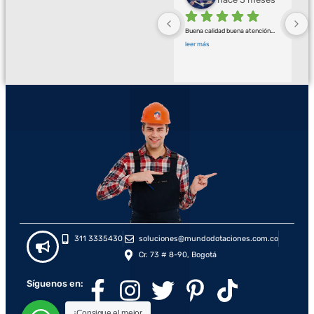
Buena calidad buena atención
... 
leer más
311 3335430
soluciones@mundodotaciones.com.co
Cr. 73 # 8-90, Bogotá
Síguenos en:
¡Consigue el mejor