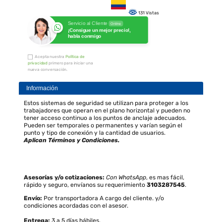
131 Vistas
Servicio al Cliente
Online
¡Consigue un mejor precio!,
habla conmigo
Acepta nuestra
Política de
privacidad
primero para iniciar una
nueva conversación.
Información
Estos sistemas de seguridad se utilizan para proteger a los
trabajadores que operan en el plano horizontal y pueden no
tener acceso continuo a los puntos de anclaje adecuados.
Pueden ser temporales o permanentes y varían según el
punto y tipo de conexión y la cantidad de usuarios.
Aplican Términos y Condiciones.
Asesorías y/o cotizaciones:
Con WhatsApp
, es mas fácil,
rápido y seguro, envíanos su requerimiento
3103287545
.
Envío:
Por transportadora A cargo del cliente. y/o
condiciones acordadas con el asesor.
Entrega:
3 a 5 días hábiles.