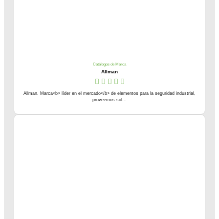
Catálogos de Marca
Allman
Allman. Marca<b> líder en el mercado</b> de elementos para la seguridad industrial,
proveemos sol...