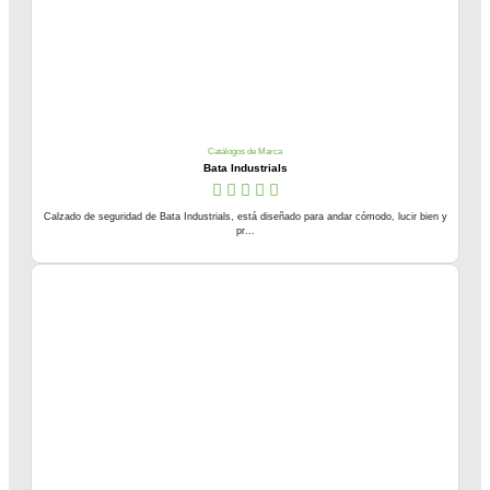
Catálogos de Marca
Bata Industrials
Calzado de seguridad de Bata Industrials, está diseñado para andar cómodo, lucir bien y
pr...