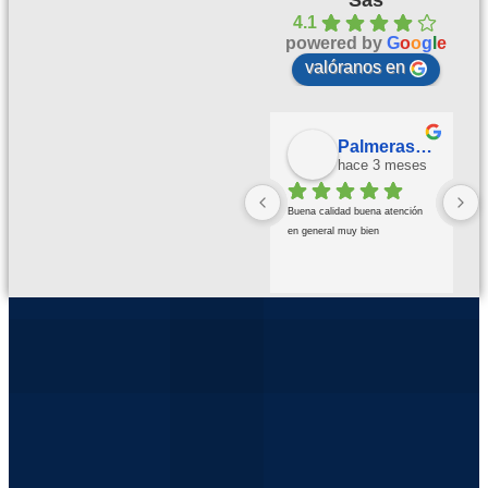
Sas
4.1
powered by
G
o
o
g
l
e
valóranos en
Palmeras Doradas
hace 3 meses
Buena calidad buena atención 
en general muy bien