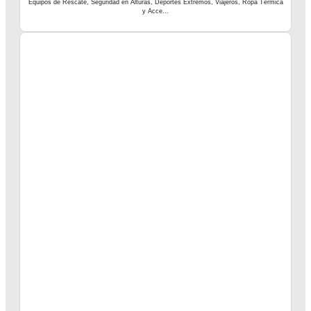
Equipos de Rescate, Seguridad en Alturas, Deportes Extremos, Viajeros, Ropa Térmica
y Acce...