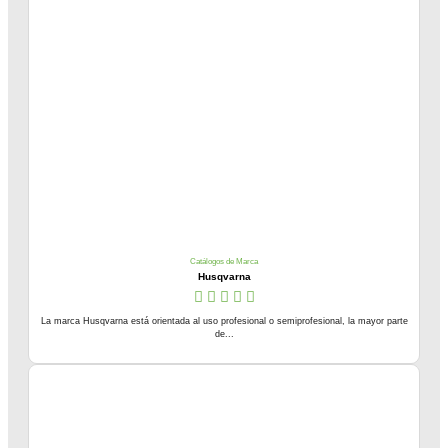
Catálogos de Marca
Husqvarna
La marca Husqvarna está orientada al uso profesional o semiprofesional, la mayor parte
de...