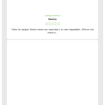
Catálogos de Marca
Sweiss
Todos los equipos Sweiss tienen una capacidad y un valor inigualables. Ofrecen una
mayor p...