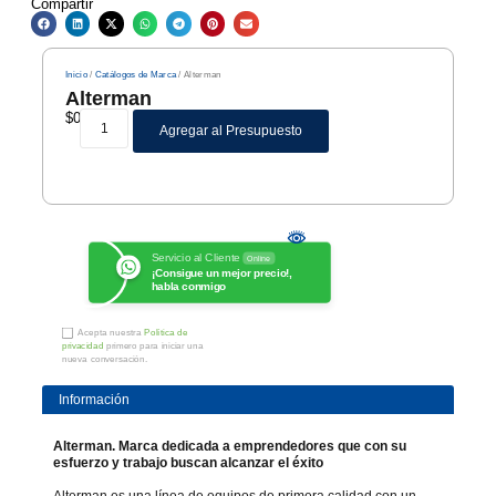
Compartir
Inicio
/
Catálogos de Marca
/ Alterman
Alterman
$
0
Agregar al Presupuesto
Servicio al Cliente
Online
¡Consigue un mejor precio!,
habla conmigo
Acepta nuestra
Política de
privacidad
primero para iniciar una
nueva conversación.
Información
Alterman. Marca dedicada a emprendedores que con su
esfuerzo y trabajo buscan alcanzar el éxito
Alterman es una línea de equipos de primera calidad con un