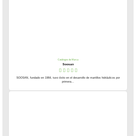
Catálogos de Marca
Soosan
SOOSAN, fundado en 1984, tuvo éxito en el desarrollo de martillos hidráulicos por
primera...