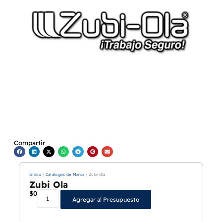
Compartir
Inicio
/
Catálogos de Marca
/ Zubi Ola
Zubi Ola
$
0
Agregar al Presupuesto