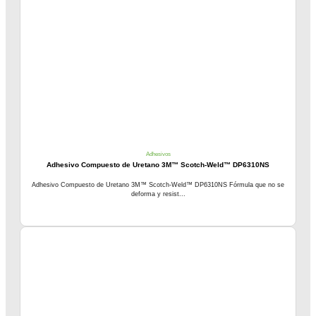
Adhesivos
Adhesivo Compuesto de Uretano 3M™ Scotch-Weld™ DP6310NS
Adhesivo Compuesto de Uretano 3M™ Scotch-Weld™ DP6310NS Fórmula que no se
deforma y resist...