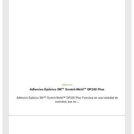
Adhesivos
Adhesivo Epóxico 3M™ Scotch-Weld™ DP100 Plus
Adhesivo Epóxico 3M™ Scotch-Weld™ DP100 Plus Funciona en una variedad de
sustratos que inc...