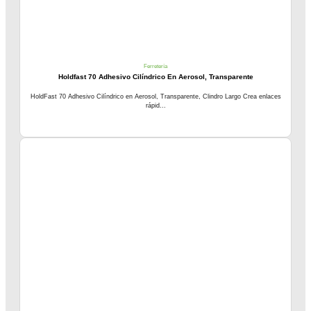
Ferretería
Holdfast 70 Adhesivo Cilíndrico En Aerosol, Transparente
HoldFast 70 Adhesivo Cilíndrico en Aerosol, Transparente, Clindro Largo Crea enlaces
rápid...