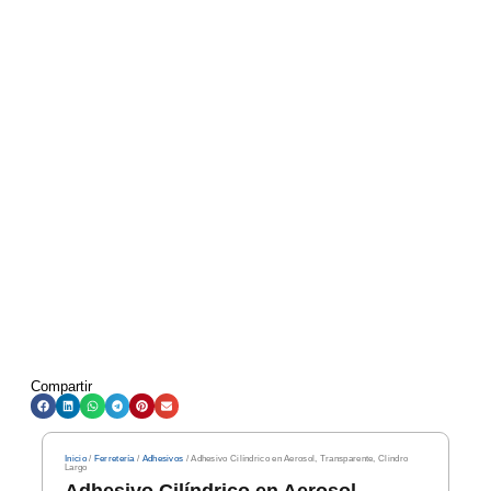
Compartir
Inicio
/
Ferretería
/
Adhesivos
/ Adhesivo Cilíndrico en Aerosol, Transparente, Clindro
Largo
Adhesivo Cilíndrico en Aerosol,