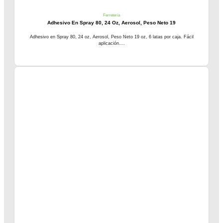
Ferretería
Adhesivo En Spray 80, 24 Oz, Aerosol, Peso Neto 19
Adhesivo en Spray 80, 24 oz, Aerosol, Peso Neto 19 oz, 6 latas por caja. Fácil
aplicación....