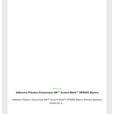
Adhesivos
Adhesivo Plástico Estructural 3M™ Scotch-Weld™ DP8005 Blanco
Adhesivo Plástico Estructural 3M™ Scotch-Weld™ DP8005 Blanco Resiste distintos
productos q...