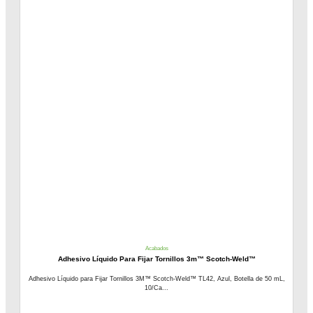
Acabados
Adhesivo Líquido Para Fijar Tornillos 3m™ Scotch-Weld™
Adhesivo Líquido para Fijar Tornillos 3M™ Scotch-Weld™ TL42, Azul, Botella de 50 mL,
10/Ca...