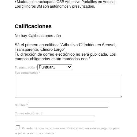
• Madera contrachapada OSB Adhesivo Portátiles en Aerosol
Los cilindros 3M son autónomos y presurizados.
Calificaciones
No hay Calificaciones aún.
Sé el primero en calificar “Adhesivo Cilíndrico en Aerosol,
Transparente, Clindro Largo”
Tu dirección de correo electrónico no será publicada.
Los
campos obligatorios están marcados con
*
Tu puntuación
*
Tus comentarios
*
Nombre
*
Correo electrónico
*
Guarda mi nombre, correo electrónico y web en este navegador para
la próxima vez que comente.