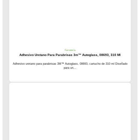
Ferretería
Adhesivo Uretano Para Parabrisas 3m™ Autoglass, 08693, 310 Ml
Adhesivo uretano para parabrisas 3M™ Autoglass, 08693, cartucho de 310 ml Diseñado
para un...