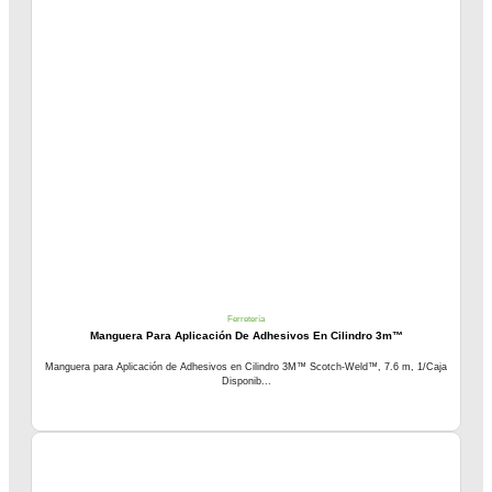
Ferretería
Manguera Para Aplicación De Adhesivos En Cilindro 3m™
Manguera para Aplicación de Adhesivos en Cilindro 3M™ Scotch-Weld™, 7.6 m, 1/Caja
Disponib...