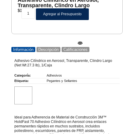
Transparente, Clindro Largo
$
0
Agregar al Presupuesto
Información
Descripción
Calificaciones
Adhesivo Cilíndrico en Aerosol, Transparente, Clindro Largo
(Net Wt 27.3 lb), 1/Caja
Categoría:
Adhesivos
Etiqueta:
Pegantes y Sellantes
Ideal para Adherencia de Material de Construcción 3M™
HoldFast 70 Adhesivo Cilíndrico en Aerosol crea enlaces
permanentes rápidos en muchos sustratos, incluidos
poliestireno, escurridores, paneles de FRP, aislamiento,