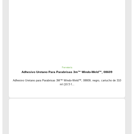
Ferretería
Adhesivo Uretano Para Parabrisas 3m™ Windo-Weld™, 08609
Adhesivo Uretano para Parabrisas 3M™ Windo-Weld™, 08609, negro, cartucho de 310
ml (10.5 f...