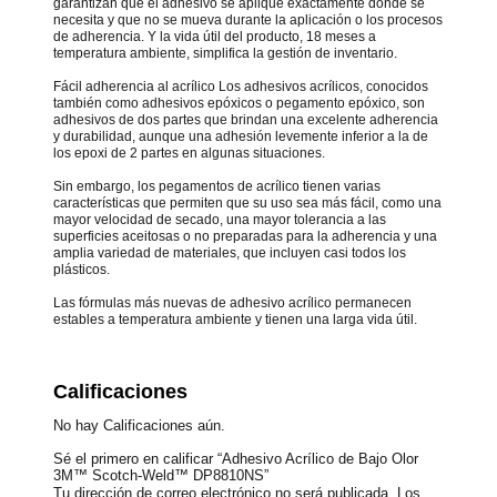
garantizan que el adhesivo se aplique exactamente donde se
necesita y que no se mueva durante la aplicación o los procesos
de adherencia. Y la vida útil del producto, 18 meses a
temperatura ambiente, simplifica la gestión de inventario.
Fácil adherencia al acrílico Los adhesivos acrílicos, conocidos
también como adhesivos epóxicos o pegamento epóxico, son
adhesivos de dos partes que brindan una excelente adherencia
y durabilidad, aunque una adhesión levemente inferior a la de
los epoxi de 2 partes en algunas situaciones.
Sin embargo, los pegamentos de acrílico tienen varias
características que permiten que su uso sea más fácil, como una
mayor velocidad de secado, una mayor tolerancia a las
superficies aceitosas o no preparadas para la adherencia y una
amplia variedad de materiales, que incluyen casi todos los
plásticos.
Las fórmulas más nuevas de adhesivo acrílico permanecen
estables a temperatura ambiente y tienen una larga vida útil.
Calificaciones
No hay Calificaciones aún.
Sé el primero en calificar “Adhesivo Acrílico de Bajo Olor
3M™ Scotch-Weld™ DP8810NS”
Tu dirección de correo electrónico no será publicada.
Los