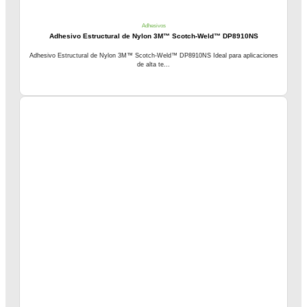
Adhesivos
Adhesivo Estructural de Nylon 3M™ Scotch-Weld™ DP8910NS
Adhesivo Estructural de Nylon 3M™ Scotch-Weld™ DP8910NS Ideal para aplicaciones
de alta te...