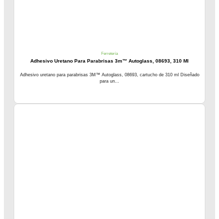
Ferretería
Adhesivo Uretano Para Parabrisas 3m™ Autoglass, 08693, 310 Ml
Adhesivo uretano para parabrisas 3M™ Autoglass, 08693, cartucho de 310 ml Diseñado
para un...