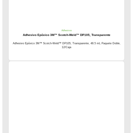
Adhesivos
Adhesivo Epóxico 3M™ Scotch-Weld™ DP105, Transparente
Adhesivo Epóxico 3M™ Scotch-Weld™ DP105, Transparente, 48.5 mL Paquete Doble,
12/Caja