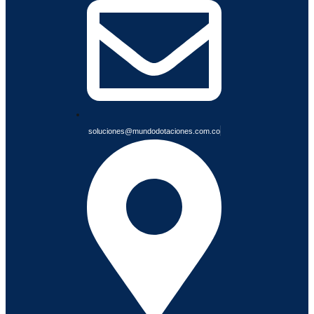
A
B
L
E
S
soluciones@mundodotaciones.com.co