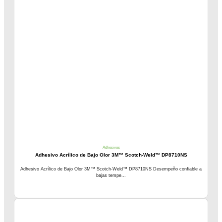
Adhesivos
Adhesivo Acrílico de Bajo Olor 3M™ Scotch-Weld™ DP8710NS
Adhesivo Acrílico de Bajo Olor 3M™ Scotch-Weld™ DP8710NS Desempeño confiable a
bajas tempe...