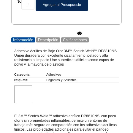
$
0
Agregar al Presupuesto
Información
Descripción
Calificaciones
Adhesivo Acrílico de Bajo Olor 3M™ Scotch-Weld™ DP8810NS
Unión duradera con excelente cizallamiento, pelado y alta
resistencia al impacto Une superficies difíciles como capas de
polvo y la mayoría de plásticos
Categoría:
Adhesivos
Etiqueta:
Pegantes y Sellantes
El 3M™ Scotch-Weld™ adhesivo acrílico DP8810NS, con poco
olor y sin propiedades inflamables, permite un entorno de
trabajo más seguro en comparación con los adhesivos acrílicos
típicos. Las propiedades adicionales para evitar el pandeo