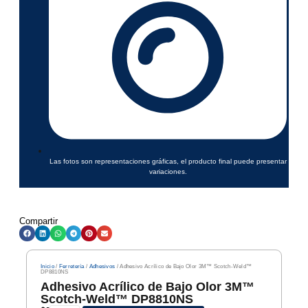
Las fotos son representaciones gráficas, el producto final puede presentar
variaciones.
Compartir
Inicio
/
Ferretería
/
Adhesivos
/ Adhesivo Acrílico de Bajo Olor 3M™ Scotch-Weld™
DP8810NS
Adhesivo Acrílico de Bajo Olor 3M™
Scotch-Weld™ DP8810NS