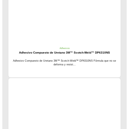
Adhesivos
Adhesivo Compuesto de Uretano 3M™ Scotch-Weld™ DP6310NS
Adhesivo Compuesto de Uretano 3M™ Scotch-Weld™ DP6310NS Fórmula que no se
deforma y resist...