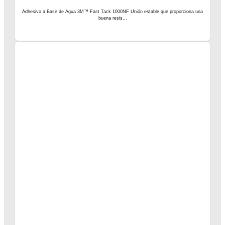
Adhesivo a Base de Agua 3M™ Fast Tack 1000NF Unión estable que proporciona una
buena resis...