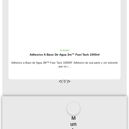
Acabados
Adhesivo A Base De Agua 3m™ Fast Tack 1000nf
Adhesivo a Base de Agua 3M™ Fast Tack 1000NF Adhesivo de una parte y sin solvente
que no r...
ᕙ(`0´)ᕗ
M
un