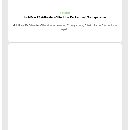
Ferretería
Holdfast 70 Adhesivo Cilíndrico En Aerosol, Transparente
HoldFast 70 Adhesivo Cilíndrico en Aerosol, Transparente, Clindro Largo Crea enlaces
rápid...