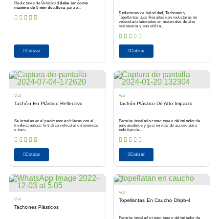
Reductores de Velocidad
debe ser como
máximo de 5 mm de altura
; para e...
Reductores de Velocidad, Tachones y
Topellantas .Los Resaltos son reductores de
velocidad elaborados en materiales de alta
resistencia y son utiliza...
Cotizar
Cotizar
Vial
Vial
Tachón En Plástico Reflectivo
Tachón Plástico De Alto Impacto
Se instalan en el pavimento en hileras con el
Permite instalarlo como tope o delimitador de
fin
de
canalizar le tráfico vehicular en avenidas
parqueaderos y guía en vías de acceso para
o tran...
todo tipo de...
Cotizar
Cotizar
Vial
Vial
Topellantas En Caucho Dhpb-4
Tachones Plásticos
Permite instalarlo como tope o delimitador de