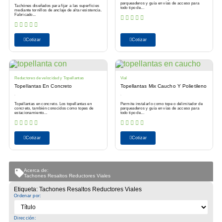
parqueaderos y guía en vías de acceso para
Tachónes diseñados para fijar a las superficies
todo tipo de...
mediante tornillos de anclaje de alta resistencia.
Fabricado...
Cotizar
Cotizar
Reductores de velocidad y Topellantas
Vial
Topellantas En Concreto
Topellantas Mix Caucho Y Polietileno
Topellantas en concreto. Los topellantas en
Permite instalarlo como tope o delimitador de
concreto, también conocidos como topes de
parqueaderos y guía en vías de acceso para
estacionamiento...
todo tipo de...
Cotizar
Cotizar
Acerca de:
Tachones Resaltos Reductores Viales
Etiqueta: Tachones Resaltos Reductores Viales
Ordenar por:
Dirección: