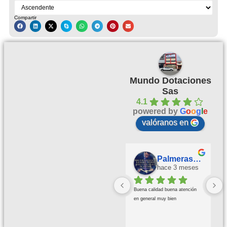
Compartir
Mundo Dotaciones
Sas
4.1
powered by
G
o
o
g
l
e
valóranos en
Palmeras Doradas
hace 3 meses
Buena calidad buena atención 
en general muy bien