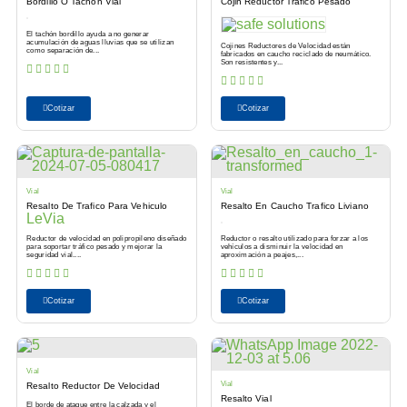
Bordillo O Tachon Vial
Cojin Reductor Trafico Pesado
El tachón bordillo ayuda a no generar
acumulación de aguas lluvias que se utilizan
Cojines Reductores de Velocidad están
como separación de...
fabricados en caucho reciclado de neumático.
Son resistentes y...
Cotizar
Cotizar
Vial
Vial
Resalto De Trafico Para Vehiculo
Resalto En Caucho Trafico Liviano
LeVia
Reductor de velocidad en polipropileno diseñado
Reductor o resalto utilizado para forzar a los
para soportar tráfico pesado y mejorar la
vehículos a disminuir la velocidad en
seguridad vial....
aproximación a peajes,...
Cotizar
Cotizar
Vial
Vial
Resalto Reductor De Velocidad
Resalto Vial
El borde de ataque entre la calzada y el