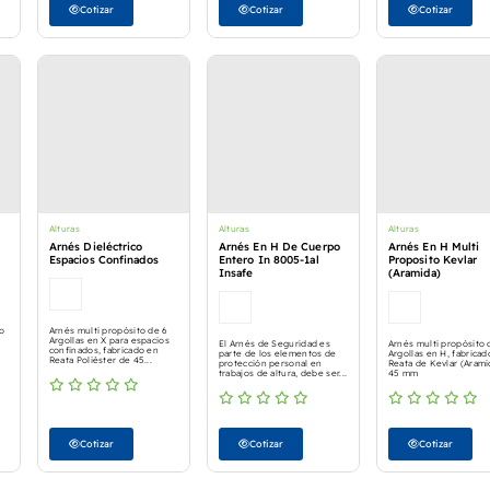
Cotizar
Cotizar
Cotizar
Alturas
Alturas
Alturas
Arnés Dieléctrico
Arnés En H De Cuerpo
Arnés En H Multi
Espacios Confinados
Entero In 8005-1al
Proposito Kevlar
Insafe
(Aramida)
do
Arnés multi propósito de 6
Argollas en X para espacios
El Arnés de Seguridad es
Arnés multi propósito 
confinados, fabricado en
parte de los elementos de
Argollas en H, fabricad
Reata Poliéster de 45...
protección personal en
Reata de Kevlar (Arami
trabajos de altura, debe ser...
45 mm
Cotizar
Cotizar
Cotizar