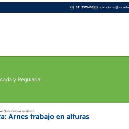
311 3335430
soluciones@mundod
Líneas de Negocio
Medios de pago
Cop
icada y Regulada.
s “Arnes trabajo en alturas”
a: Arnes trabajo en alturas