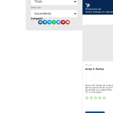
Dirección:
Productos de:
Arnes trabajo en altura
Compartir
Alturas
Arnes 5 Puntos
Arnés anti ácidas de sujeci
pélvico-pectoral de 5 punt
de anclaje con argolla tipo
"D" Los anclajes...