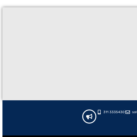
311 3335430
so