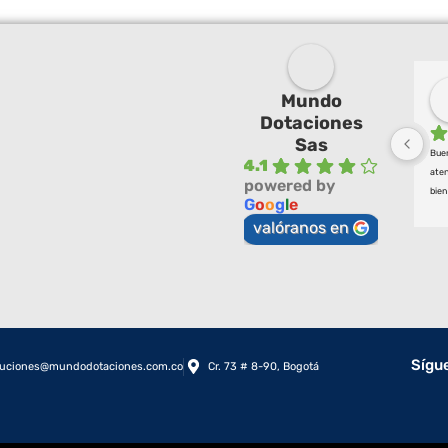
Mundo
Dotaciones
Sas
Buen
4.1
aten
powered by
bien
G
o
o
g
l
e
valóranos en
Sígu
luciones@mundodotaciones.com.co
Cr. 73 # 8-90, Bogotá