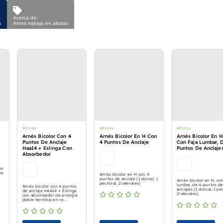
Acerca de:
s
Arnes trabajo en alturas
Alturas
Alturas
Alturas
Arnés Bicolor Con 4
Arnés Bicolor En H Con
Arnés Bicolor En H
Puntos De Anclaje
4 Puntos De Anclaje
Con Faja Lumbar, 
Haa14 + Eslinga Con
Puntos De Anclaje
Absorbedor
ón
os
Arnés bicolor en H con 4
puntos de anclaje (1 dorsal, 1
Arnés bicolor en H, con
pectoral, 2 laterales)
lumbar, de 4 puntos d
Arnés bicolor con 4 puntos
anclajes (1 dorsal, 1 pe
de anclaje HAA14 + Eslinga
2 laterales)
con absorbedor de energía
doble terminal en re...