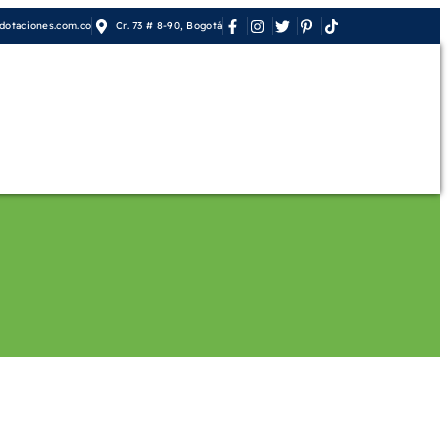
otaciones.com.co
Cr. 73 # 8-90, Bogotá
orativo
Contáctenos
Mi cuenta