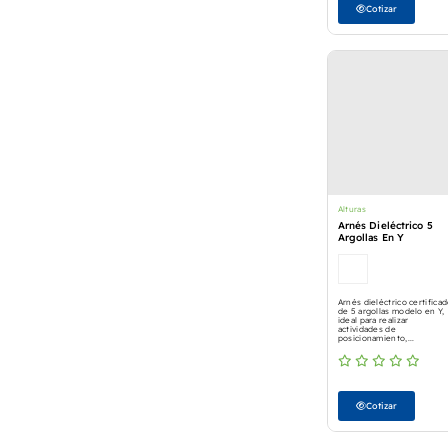
Cotizar
Alturas
Arnés Dieléctrico 5
Argollas En Y
Arnés dieléctrico certifica
de 5 argollas modelo en Y,
ideal para realizar
actividades de
posicionamiento,...
Cotizar