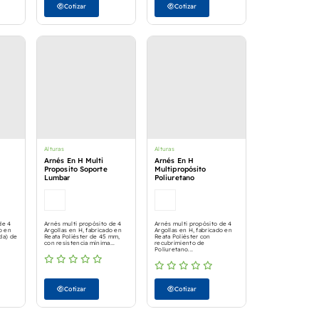
Cotizar
Cotizar
Alturas
Alturas
Arnés En H Multi
Arnés En H
Proposito Soporte
Multipropósito
Lumbar
Poliuretano
de 4
Arnés multi propósito de 4
Arnés multi propósito de 4
o en
Argollas en H, fabricado en
Argollas en H, fabricado en
da) de
Reata Poliéster de 45 mm,
Reata Poliéster con
con resistencia mínima...
recubrimiento de
Poliuretano...
Cotizar
Cotizar