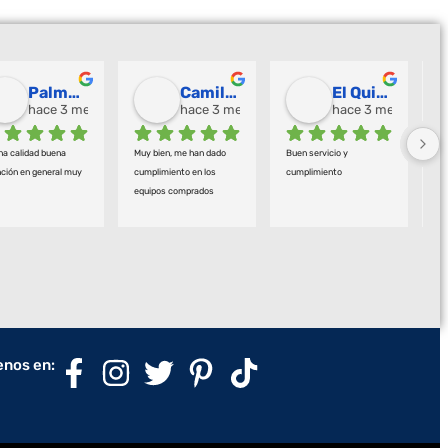
Palmeras Doradas
Camilo Ortegón
El Quirofano Industrial
hace 3 meses
hace 3 meses
hace 3 meses
a calidad buena 
Muy bien, me han dado 
Buen servicio y 
EX
ción en general muy 
cumplimiento en los 
cumplimiento
RE
equipos comprados
P
C
enos en: