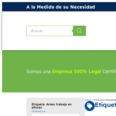
A la Medida de su Necesidad
Productos
Somos una
Empresa 100% Legal
Certif
Inicio
/ Productos etiquetado
Etiquet
Etiqueta: Arnes trabajo en
alturas
Ordenar por: