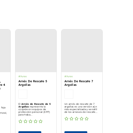
Alturas
Alturas
,
Arnés De Rescate 5
Arnés De Rescate 7
De 4
Argollas
Argollas
s
El
Arnés de Rescate de 5
Un arnés de rescate de 7
Argollas
representa la
argollas es una versión aún
 faja
cúspide en equipos de
más especializada y versátil
e
protección personal (EPP)
de los arneses de rescate...
ctoral,
para traba...