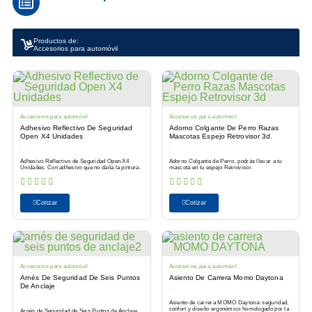
Productos de:
Accesorios para automóvil
Accesorios para automóvil
Accesorios para automóvil
Adhesivo Reflectivo De Seguridad
Adorno Colgante De Perro Razas
Open X4 Unidades
Mascotas Espejo Retrovisor 3d.
Adhesivo Reflectivo de Seguridad Open X4
Adorno Colgante de Perro. podrás llevar a tu
Unidades. Con adhesivo que no daña la pintura.
mascota en tu espejo Retrovisor.
Cotizar
Cotizar
Accesorios para automóvil
Accesorios para automóvil
Arnés De Seguridad De Seis Puntos
Asiento De Carrera Momo Daytona
De Anclaje
Asiento de carrera MOMO Daytona: seguridad,
confort y diseño ergonómico homologado por la
Arnés de Seguridad de Seis Puntos de Anclaje.