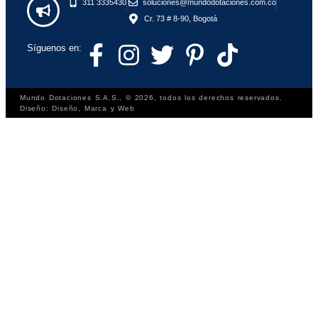
311 3335430
soluciones@mundodotaciones.com.co
Cr. 73 # 8-90, Bogotá
Síguenos en:
Mundo Dotaciones S.A.S., © 2026, todos los derechos reservados.
Diseño: Diseño, Marca y Web