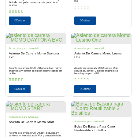
FIA.
fácil de manipular para un ajuste perfecto al
cuerpo.
Cotizar
Cotizar
Accesorios para automóvil
Accesorios para automóvil
Asiento De Carrera Momo Daytona
Asiento De Carrera Momo Lesmo
Evo
One
Asiento de carrera MOMO Daytona Evo: mayor
Asiento de carrera MOMO Lesmo One:
ergonomía y confort con diseño homologado por
seguridad, confort y diseño ergonómico
la FIA.
homologado por la FIA.
Cotizar
Cotizar
Accesorios para automóvil
Asiento De Carrera Momo Start
Accesorios para automóvil
Bolsa De Basura Para Carro
Reutilizable 2 Bolsillos
Asiento de carrera MOMO Start: seguridad y
confort con homologación FIA y compatibilidad