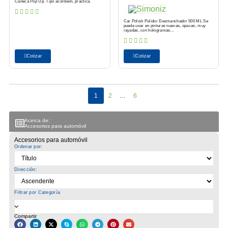
Caneca Pop Up. Tipo acordeón, práctica.
Car Polish Pulidor Desmanchador 500 ML Se
puede usar en pinturas nuevas, opacas, muy
rayadas, con hologramas...
Cotizar
Cotizar
1
2
…
6
Acerca de:
Accesorios para automóvil
Accesorios para automóvil
Ordenar por:
Dirección:
Filtrar por Categoría
Compartir