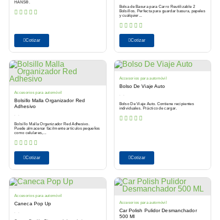
HANS®.
Bolsa de Basura para Carro Reutilizable 2
Bolsillos. Perfecta para guardar basura, papeles
y cualquier...
Cotizar
Cotizar
Accesorios para automóvil
Bolso De Viaje Auto
Accesorios para automóvil
Bolsillo Malla Organizador Red
Bolso De Viaje Auto. Contiene recipientes
Adhesivo
individuales. Práctico de cargar.
Bolsillo Malla Organizador Red Adhesivo.
Puede almacenar fácilmente artículos pequeños
como celulares,...
Cotizar
Cotizar
Accesorios para automóvil
Accesorios para automóvil
Caneca Pop Up
Car Polish Pulidor Desmanchador
500 Ml