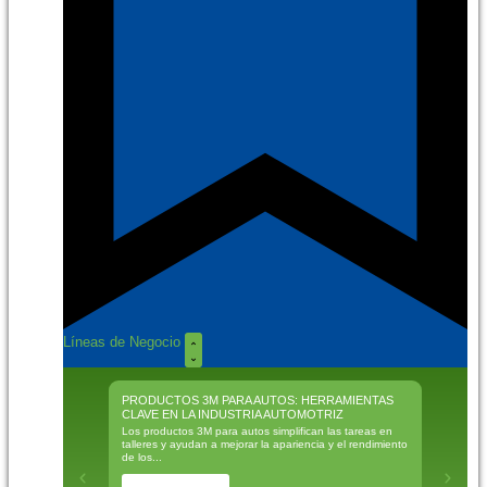
Líneas de Negocio
PRODUCTOS 3M PARA AUTOS: HERRAMIENTAS
MÁSCARA
CLAVE EN LA INDUSTRIA AUTOMOTRIZ
MEJOR M
Los productos 3M para autos simplifican las tareas en
La máscara
talleres y ayudan a mejorar la apariencia y el rendimiento
tecnología
de los...
actividades