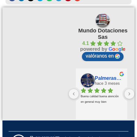
Mundo Dotaciones
Sas
4.1
powered by
G
o
o
g
l
e
valóranos en
Palmeras Doradas
hace 3 meses
Buena calidad buena atención 
en general muy bien