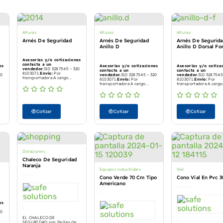
Alturas
Alturas
Alturas
Arnés De Seguridad
Arnés De Seguridad
Arnés De Segurid
Anillo D
Anillo D Dorsal Fo
Asesorías y/o cotizaciones
contacta a un
es
Asesorías y/o cotizaciones
Asesorías y/o cotiza
vendedor.
310 3287545 – 320
contacta a un
contacta a un
8103071.
Envío:
Por
20
vendedor.
310 3287545 – 320
vendedor.
310 3287545
transportadora A cargo...
8103071.
Envío:
Por
8103071.
Envío:
Por
transportadora A cargo...
transportadora A cargo.
Cotizar
Cotizar
Cotizar
Dotaciones
Chaleco De Seguridad
Naranja
Equipos industriales
Vial
Cono Verde 70 Cm Tipo
Cono Vial En Pvc 
Americano
es
20
EL CHALECO DE
SEGURIDAD son fáciles de