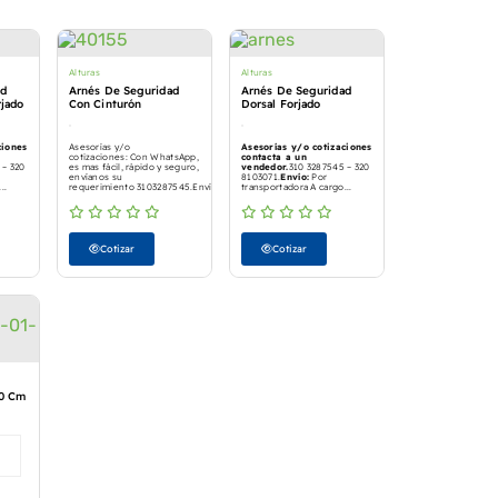
Alturas
Alturas
ad
Arnés De Seguridad
Arnés De Seguridad
rjado
Con Cinturón
Dorsal Forjado
ciones
Asesorías y/o
Asesorías y/o cotizaciones
cotizaciones: Con WhatsApp,
contacta a un
 – 320
es mas fácil, rápido y seguro,
vendedor.
310 3287545 – 320
envíanos su
8103071.
Envío:
Por
..
requerimiento 3103287545.Envío:...
transportadora A cargo...
Cotizar
Cotizar
30 Cm