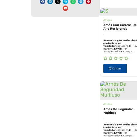
Alturas
Arnés Con Correas De
Alta Resistencia
Asesorías y/o cotizacion
contacta a un
vendedor.
310 3287545 – 3
8103071.
Envío:
Por
transportadora A cargo...
Cotizar
Alturas
Arnés De Seguridad
Multiuso
Asesorías y/o cotizacion
contacta a un
vendedor.
310 3287545 – 3
8103071.
Envío:
Por
transportadora A cargo...