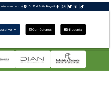
otaciones.com.co
Cr. 73 # 8-90, Bogotá
porativo
Contáctenos
Mi cuenta