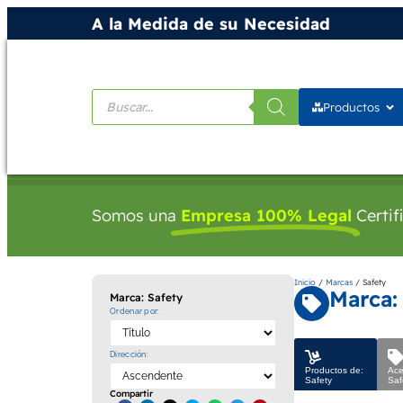
A la Medida de su Necesidad
Productos
Somos una
Empresa 100% Legal
Certif
Inicio
/
Marcas
/ Safety
Marca:
Marca: Safety
Ordenar por:
Dirección:
Productos de:
Ace
Safety
Saf
Compartir