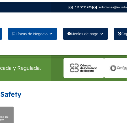
311 3335430
soluciones@mundod
Líneas de Negocio
Medios de pago
Co
icada y Regulada.
 Safety
rca de:
ety