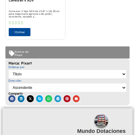
Correa en V XDV
Correa en V tipo XDV de 15/8" x 121,92 cm
para maquinaria agrícola o de jardín,
resistente, durable y...
Cotizar
Acerca de:
Pixart
Marca: Pixart
Ordenar por:
Dirección:
Compartir
Mundo Dotaciones