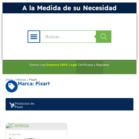
A la Medida de su Necesidad
Somos una
Empresa 100% Legal
Certificada y Regulada.
Inicio
/
Marcas
/ Pixart
Marca: Pixart
Productos de:
Pixart
Industria