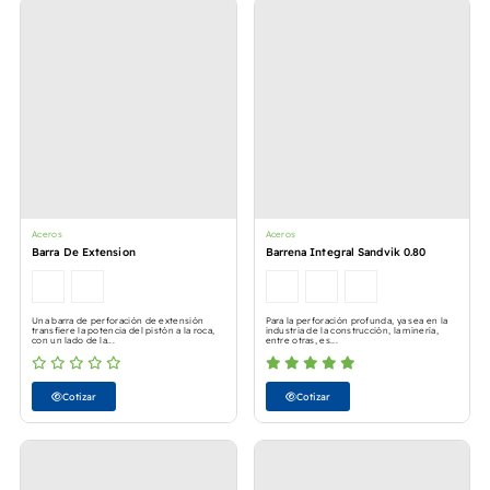
Aceros
Aceros
Barra De Extension
Barrena Integral Sandvik 0.80
Una barra de perforación de extensión
Para la perforación profunda, ya sea en la
transfiere la potencia del pistón a la roca,
industria de la construcción, la minería,
con un lado de la...
entre otras, es...
Cotizar
Cotizar