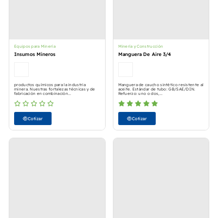
Equipos para Minería
Minería y Construcción
Insumos Mineros
Manguera De Aire 3/4
productos químicos para la industria
Manguera de caucho sintético resistente al
minera. Nuestras fortalezas técnicas y de
aceite. Estándar de tubo: GB/SAE/DIN.
fabricación en combinación...
Refuerzo: uno o dos,...
Cotizar
Cotizar