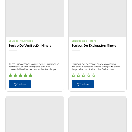
Equipos industriales
Equipos para Minería
Equipo De Ventilación Minera
Equipos De Exploración Minera
Somos una empresa que tiene un proceso
Equipos de perforación y exploración
completo desde la importación y la
minera Descubra nuestra completa gama
comercialización de herramientas de pe...
de productos, todos diseñados para...
Cotizar
Cotizar