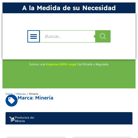
A la Medida de su Necesidad
Somos una
Empresa 100% Legal
Certificada y Regulada.
Inicio
/
Marcas
/ Mineria
Marca: Mineria
Productos de:
Mineria