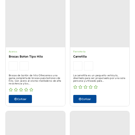
Aceros
Ferretería
Brocas Boton Tipo Hilo
Carretilla
Brocas de botón de hilo Ofrecemos una
La carretilla es un pequeño vehículo,
gama completa de brocas para botones de
diseñado para ser propulsado por una sola
hilo. Con acero al cromo-molibdeno de alta
persona y utilizado para...
resistencia y los...
Cotizar
Cotizar