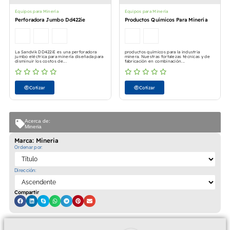
Equipos para Minería
Equipos para Minería
Perforadora Jumbo Dd422ie
Productos Químicos Para Minería
La Sandvik DD422iE es una perforadora
productos químicos para la industria
jumbo eléctrica para minería diseñada para
minera. Nuestras fortalezas técnicas y de
disminuir los costos de...
fabricación en combinación...
Cotizar
Cotizar
Acerca de:
Mineria
Marca: Mineria
Ordenar por:
Dirección:
Compartir