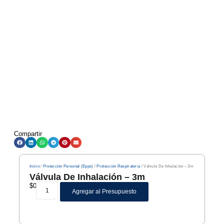
Compartir
Inicio
/
Protección Personal (Epps)
/
Protección Respiratoria
/ Válvula De Inhalación – 3m
Válvula De Inhalación – 3m
$
0
Agregar al Presupuesto