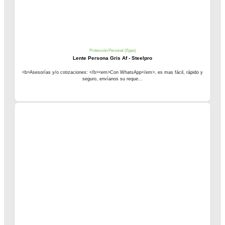
Protección Personal (Epps)
Lente Persona Gris Af - Steelpro
<b>Asesorías y/o cotizaciones: </b><em>Con WhatsApp</em>, es mas fácil, rápido y
seguro, envíanos su reque...