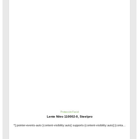
Protección Facial
Lente Nitro 110002-0, Steelpro
*]:pointer-events-auto [content-visibility:auto] supports-[content-visibility:auto]:[conta...