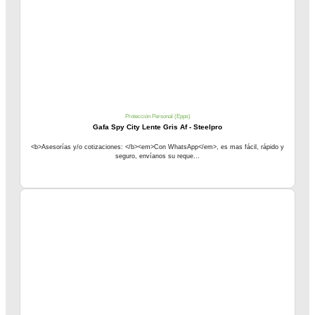
Protección Personal (Epps)
Gafa Spy City Lente Gris Af - Steelpro
<b>Asesorías y/o cotizaciones: </b><em>Con WhatsApp</em>, es mas fácil, rápido y
seguro, envíanos su reque...