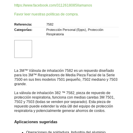
https://www.facebook.com/3112618085llamanos
Favor leer nuestras politicas de compra.
Referencia:
7582
Categorías:
Protección Personal (Epps)
,
Protección
Respiratoria
La 3M™ Válvula de inhalación 7582 es un repuesto diseñado
para los 3M™ Respiradores de Media Pieza Facial de la Serie
7500 en sus tres modelos 7501 pequeño, 7502 mediano y 7503
grande.
La válvula de inhalación 382 ™ 7582, pieza de repuesto de
protección respiratoria, funciona con medias caretas 3M 7501,
7502 y 7503 (todas se venden por separado). Esta pieza de
repuesto puede extender la vida útil del equipo de protección
respiratoria y potencialmente generar ahorros de costos.
Aplicaciones sugeridas
Operaciones de soldadura, Industria del aluminio,