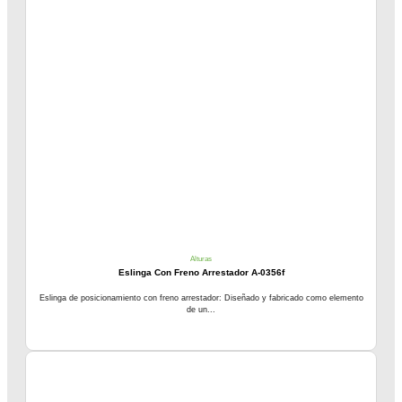
Alturas
Eslinga Con Freno Arrestador A-0356f
Eslinga de posicionamiento con freno arrestador: Diseñado y fabricado como elemento
de un...