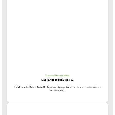
Protección Personal (Epps)
Mascarilla Blanca Mas-01
La Mascarilla Blanca Mas-01 ofrece una barrera básica y eficiente contra polvo y
residuos en...