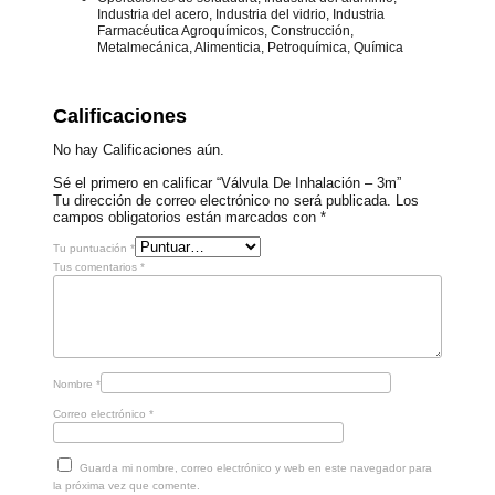
Industria del acero, Industria del vidrio, Industria
Farmacéutica Agroquímicos, Construcción,
Metalmecánica, Alimenticia, Petroquímica, Química
Calificaciones
No hay Calificaciones aún.
Sé el primero en calificar “Válvula De Inhalación – 3m”
Tu dirección de correo electrónico no será publicada.
Los
campos obligatorios están marcados con
*
Tu puntuación
*
Tus comentarios
*
Nombre
*
Correo electrónico
*
Guarda mi nombre, correo electrónico y web en este navegador para
la próxima vez que comente.