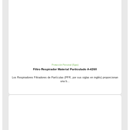
Protección Personal (Epps)
Filtro Respirador Material Particulado A-4260
Los Respiradores Filtradores de Partículas (PFR, por sus siglas en inglés) proporcionan
una b...