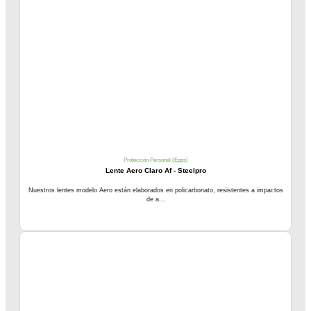
Protección Personal (Epps)
Lente Aero Claro Af - Steelpro
Nuestros lentes modelo Aero están elaborados en policarbonato, resistentes a impactos
de a...