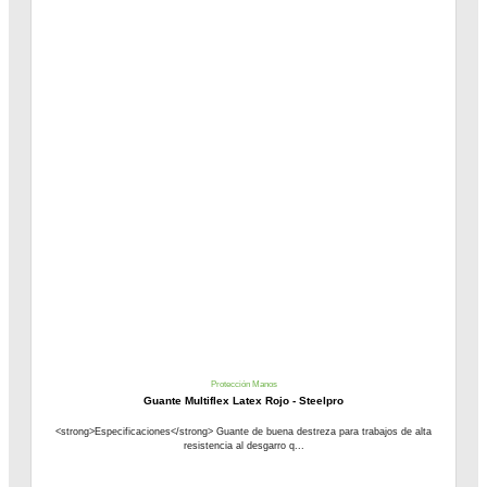
Protección Manos
Guante Multiflex Latex Rojo - Steelpro
<strong>Especificaciones</strong> Guante de buena destreza para trabajos de alta
resistencia al desgarro q...