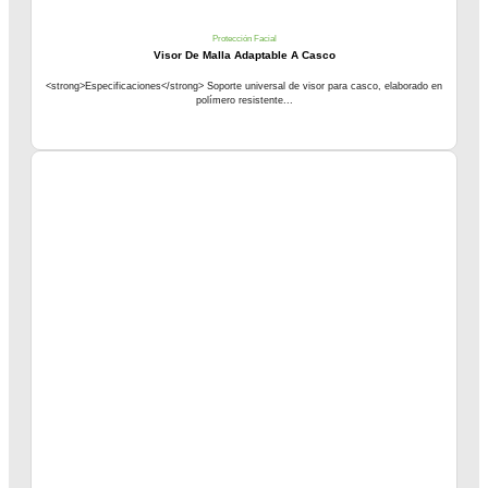
Protección Facial
Visor De Malla Adaptable A Casco
<strong>Especificaciones</strong> Soporte universal de visor para casco, elaborado en
polímero resistente...