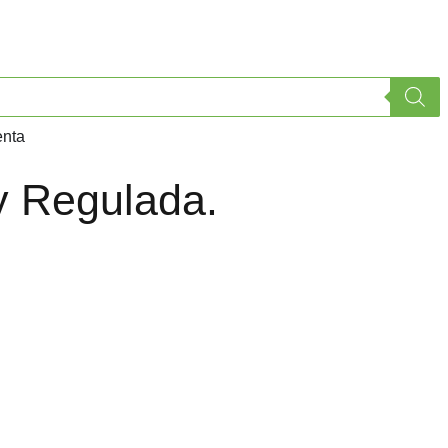
enta
 y Regulada.