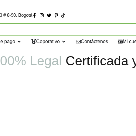
73 # 8-90, Bogotá
de pago
Coporativo
Contáctenos
Mi cu
00% Legal
Certificada